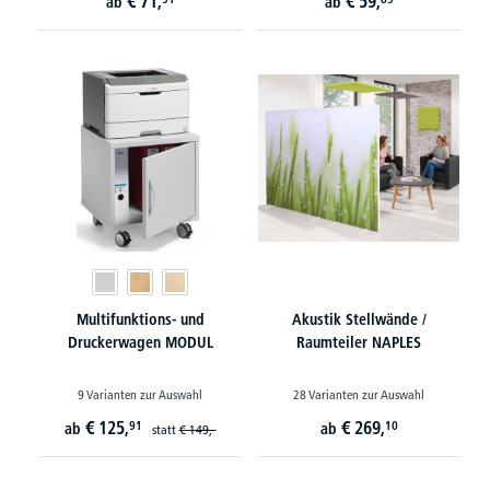
€
71,
€
59,
ab
ab
Multifunktions- und
Akustik Stellwände /
Druckerwagen MODUL
Raumteiler NAPLES
9 Varianten zur Auswahl
28 Varianten zur Auswahl
€
125,
€
269,
91
10
ab
ab
statt
€
149,-