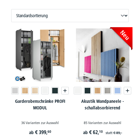
Neu
Garderobenschränke PROFI
Akustik Wandpaneele -
MODUL
schallabsorbierend
36 Varianten zur Auswahl
85 Varianten zur Auswahl
€
399,
€
62,
60
10
ab
ab
statt
€
89,-