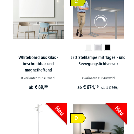
C
Whiteboard aus Glas -
LED Stehlampe mit Tages - und
beschreibbar und
Bewegungslichtsensor
magnethaftend
8 Varianten zur Auswahl
3 Varianten zur Auswahl
€
89,
€
674,
90
10
ab
ab
statt
€
769,-
Neu
Neu
D