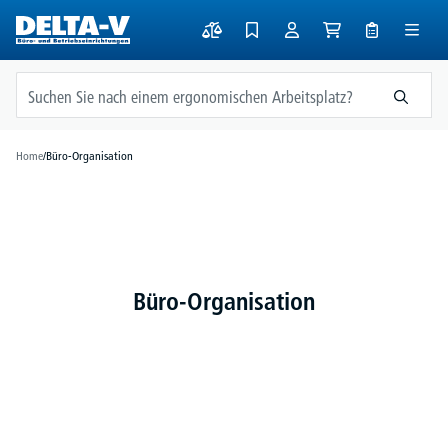
alt springen
Home
/
Büro-Organisation
Büro-Organisation