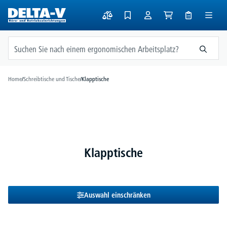
alt springen
Home
/
Schreibtische und Tische
/
Klapptische
Klapptische
Auswahl einschränken