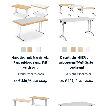
Klapptisch mit Massivholz-
Klapptische MODUL mit
Randaufdoppelung, Fuß
gebogenem T-Fuß Gestell
verchromt
verchromt
10 Varianten zur Auswahl
16 Varianten zur Auswahl
€
440,
€
197,
10
10
ab
ab
statt
€
509,-
statt
€
229,-