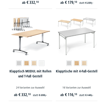
€
332,
€
179,
10
10
ab
ab
statt
€
239,-
Klapptisch MODUL mit Rollen
Klapptische mit 4-Fuß-Gestell
und T-Fuß Gestell
24 Varianten zur Auswahl
16 Varianten zur Auswahl
€
332,
€
116,
10
10
ab
ab
statt
€
399,-
statt
€
149,-