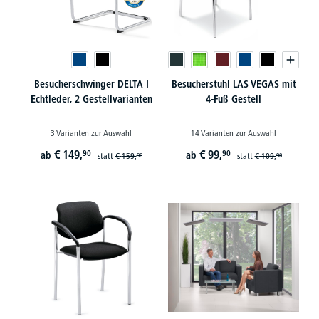
Besucherschwinger DELTA I
Besucherstuhl LAS VEGAS mit
Echtleder, 2 Gestellvarianten
4-Fuß Gestell
3 Varianten zur Auswahl
14 Varianten zur Auswahl
€
149,
€
99,
90
90
ab
ab
statt
€
159,
statt
€
109,
90
90