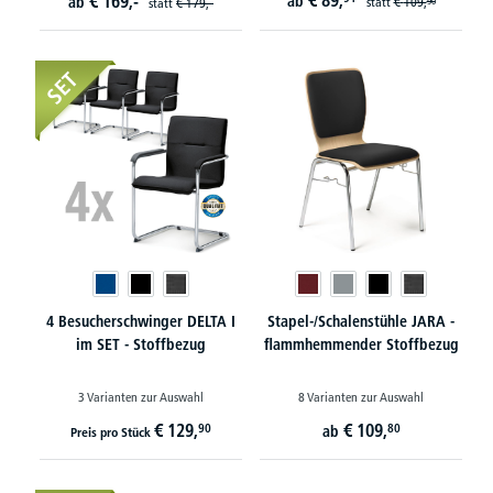
€
89,
€
169,-
ab
ab
statt
€
109,
statt
€
179,-
90
SET
4 Besucherschwinger DELTA I
Stapel-/Schalenstühle JARA -
im SET - Stoffbezug
flammhemmender Stoffbezug
3 Varianten zur Auswahl
8 Varianten zur Auswahl
€
129,
€
109,
90
80
ab
Preis pro Stück