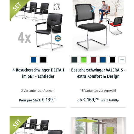
SET
4 Besucherschwinger DELTA I
Besucherschwinger VALERA S -
im SET - Echtleder
extra Komfort & Design
2 Varianten zur Auswahl
15 Varianten zur Auswahl
€
139,
€
169,
90
20
ab
Preis pro Stück
statt
€
199,-
SET