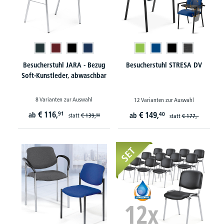
Besucherstuhl JARA - Bezug
Besucherstuhl STRESA DV
Soft-Kunstleder, abwaschbar
8 Varianten zur Auswahl
12 Varianten zur Auswahl
€
116,
91
€
149,
ab
40
ab
statt
€
139,
90
statt
€
177,-
SET