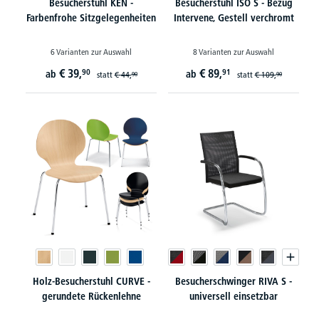
Besucherstuhl KEN -
Besucherstuhl ISO S - Bezug
Farbenfrohe Sitzgelegenheiten
Intervene, Gestell verchromt
6 Varianten zur Auswahl
8 Varianten zur Auswahl
€
39,
€
89,
90
91
ab
ab
statt
€
44,
statt
€
109,
90
90
Holz-Besucherstuhl CURVE -
Besucherschwinger RIVA S -
gerundete Rückenlehne
universell einsetzbar