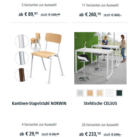
5 Varianten zur Auswahl
11 Varianten zur Auswahl
€
89,
91
€
260,
ab
10
ab
statt
€
109,
90
statt
€
309,-
Kantinen-Stapelstuhl NORWIN
Stehtische CELSUS
4 Varianten zur Auswahl
20 Varianten zur Auswahl
€
29,
90
€
233,
ab
10
ab
statt
€
39,
90
statt
€
299,-