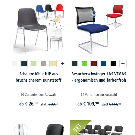
Schalenstühle HIP aus
Besucherschwinger LAS VEGAS
bruchsicherem Kunststoff
- ergonomisch und farbenfroh
10 Varianten zur Auswahl
14 Varianten zur Auswahl
€
26,
€
109,
90
90
ab
ab
statt
€
33,
statt
€
114,
90
90
SET