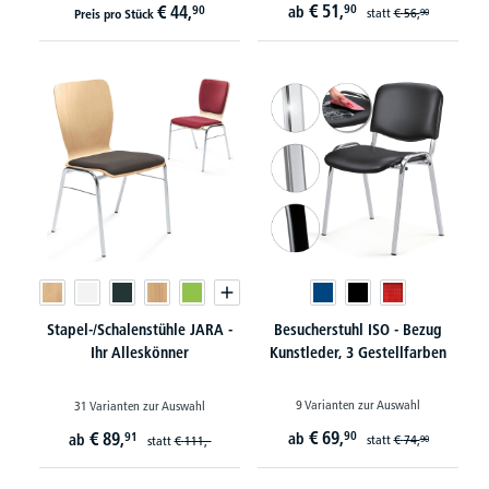
€
51,
€
44,
90
90
ab
statt
€
56,
Preis pro Stück
90
Stapel-/Schalenstühle JARA -
Besucherstuhl ISO - Bezug
Ihr Alleskönner
Kunstleder, 3 Gestellfarben
9 Varianten zur Auswahl
31 Varianten zur Auswahl
€
69,
€
89,
90
91
ab
ab
statt
€
74,
statt
€
111,-
90