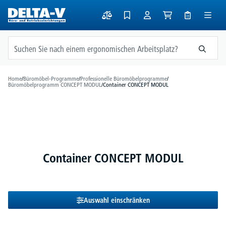
alt springen
Home
/
Büromöbel-Programme
/
Professionelle Büromöbelprogramme
/
Büromöbelprogramm CONCEPT MODUL
/
Container CONCEPT MODUL
Container CONCEPT MODUL
Auswahl einschränken