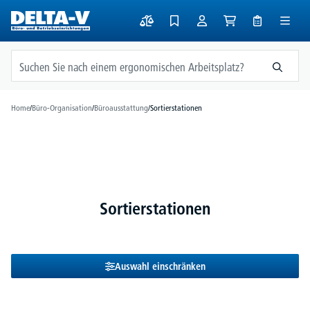
alt springen
Home
/
Büro-Organisation
/
Büroausstattung
/
Sortierstationen
Sortierstationen
Auswahl einschränken