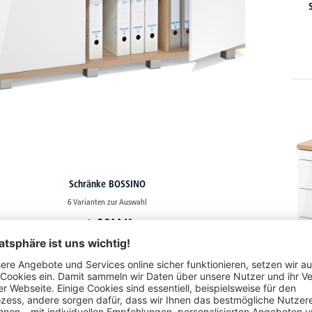
Schränke BOSSINO
6 Varianten zur Auswahl
€
314,
10
ab
inkl. Schließdämpfung
starke Sichtrückwand
tische Füße aus Aluminium mit Bodenausgleichsschrauben