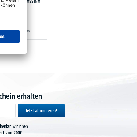
Rollcontainer BOSSINO
€
359,
10
ab
hein erhalten
Jetzt abonnieren!
chenken wir Ihnen
ert von 200€.