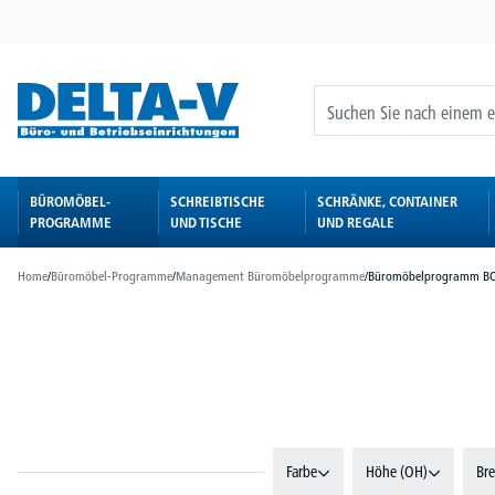
springen
Zur Hauptnavigation springen
BÜROMÖBEL-
SCHREIBTISCHE
SCHRÄNKE, CONTAINER
PROGRAMME
UND TISCHE
UND REGALE
Home
/
Büromöbel-Programme
/
Management Büromöbelprogramme
/
Büromöbelprogramm B
Bildergalerie überspringen
Farbe
Höhe (OH)
Bre