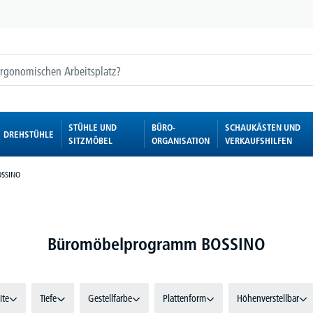
STÜHLE UND
BÜRO-
SCHAUKÄSTEN UND
DREHSTÜHLE
SITZMÖBEL
ORGANISATION
VERKAUFSHILFEN
OSSINO
Büromöbelprogramm BOSSINO
ite
Tiefe
Gestellfarbe
Plattenform
Höhenverstellbar