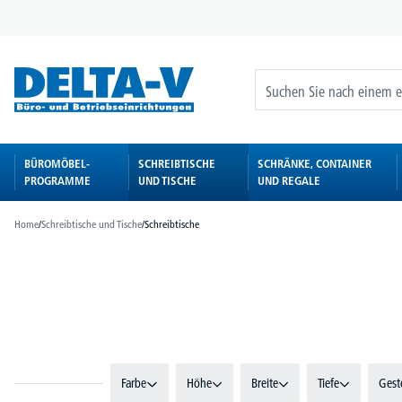
springen
Zur Hauptnavigation springen
BÜROMÖBEL-
SCHREIBTISCHE
SCHRÄNKE, CONTAINER
PROGRAMME
UND TISCHE
UND REGALE
Home
/
Schreibtische und Tische
/
Schreibtische
Bildergalerie überspringen
Farbe
Höhe
Breite
Tiefe
Gest