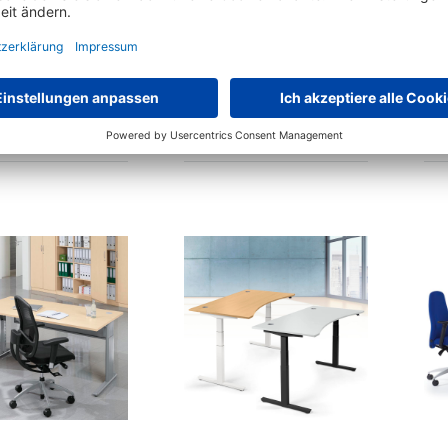
enverstellbares
Höhenverstellbare
gestell FLEX MODUL
Schreibtische PRO MULTI
MODUL
rianten zur Auswahl
36 Varianten zur Auswahl
296,
€
399,
10
60
ab
statt
€
359,-