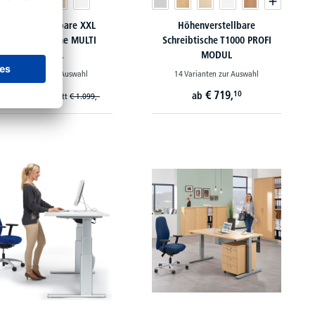
Höhenverstellbare XXL
Höhenverstellbare
Eckschreibtische MULTI
Schreibtische T1000 PROFI
MODUL
MODUL
8 Varianten zur Auswahl
14 Varianten zur Auswahl
€
944,
€
719,
10
10
ab
ab
statt
€
1.099,-