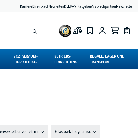
Karriere
Direktkauf
Neuheiten
DELTA-V Ratgeber
Ansprechpartner
Newsletter
SOZIALRAUM-
BETRIEBS-
REGALE, LAGER UND
EINRICHTUNG
EINRICHTUNG
TRANSPORT
enverstellbar von bis mm
Belastbarkeit dynamisch