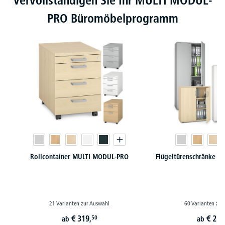
Vervollständigen Sie Ihr MULTI MODUL-
PRO Büromöbelprogramm
Rollcontainer MULTI MODUL-PRO
Flügeltürenschränke 
21 Varianten zur Auswahl
60 Varianten zur
€
319,
€
219
50
ab
ab