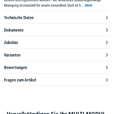
Gesund und ergonomisch arbeiten - der Gesundheit zuliebeRegelmäßige
Bewegung ist essenziell für unsere Gesundheit. Doch im h…
Mehr
Technische Daten
Dokumente
Zubehör
Varianten
Bewertungen
Fragen zum Artikel
Produktgalerie überspringen