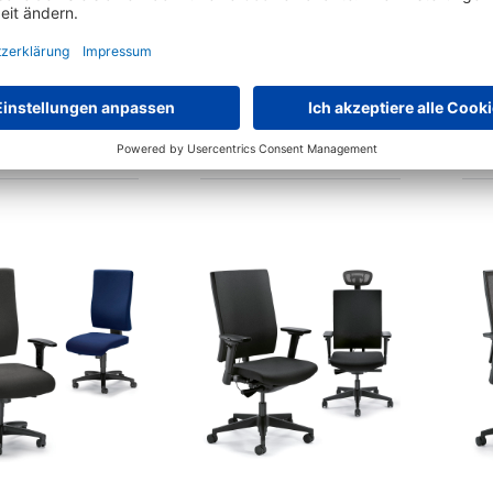
hl SARNO für spitzen
Bürostuhl COMFORT NET -
Sitzkomfort
Permanent-/Synchron-
a
Mechanik
rianten zur Auswahl
22 Varianten zur Auswahl
€
249,
€
129,
30
90
ab
ab