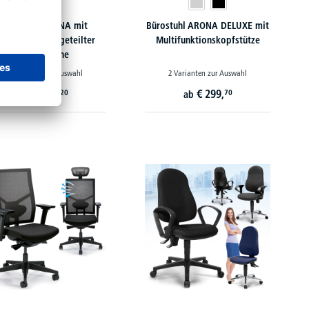
Bürostuhl ARONA mit
Bürostuhl ARONA DELUXE mit
tmungsaktiver geteilter
Multifunktionskopfstütze
Rückenlehne
2 Varianten zur Auswahl
2 Varianten zur Auswahl
€
214,
€
299,
20
70
ab
ab