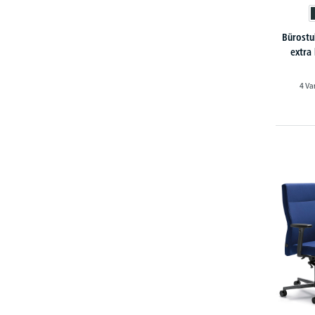
Bürostu
extra
4 Va