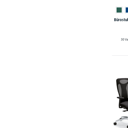
Bürostuh
30 Va