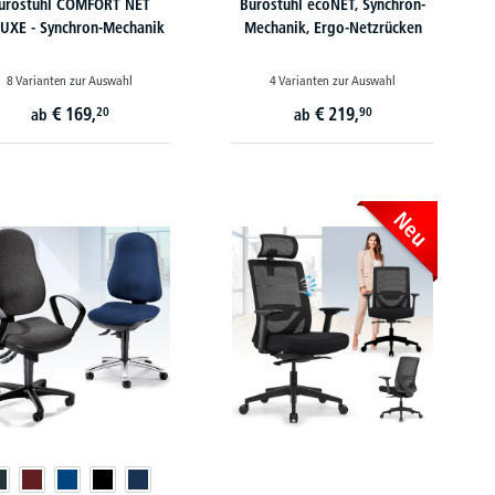
ürostuhl COMFORT NET
Bürostuhl ecoNET, Synchron-
UXE - Synchron-Mechanik
Mechanik, Ergo-Netzrücken
8 Varianten zur Auswahl
4 Varianten zur Auswahl
€
169,
€
219,
20
90
ab
ab
Neu