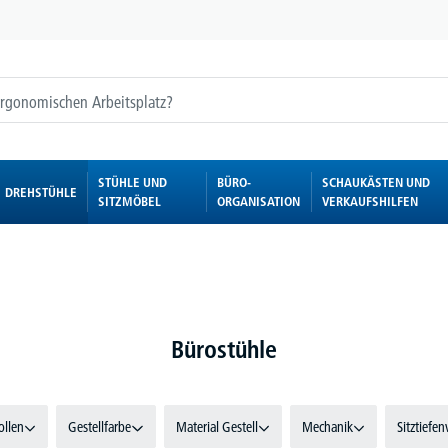
STÜHLE UND
BÜRO-
SCHAUKÄSTEN UND
DREHSTÜHLE
SITZMÖBEL
ORGANISATION
VERKAUFSHILFEN
Bürostühle
ollen
Gestellfarbe
Material Gestell
Mechanik
Sitztiefen