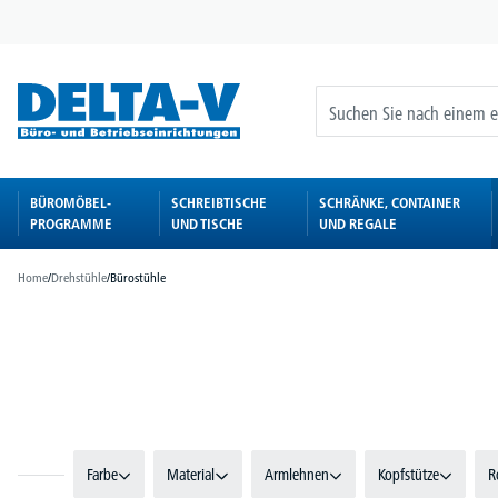
springen
Zur Hauptnavigation springen
BÜROMÖBEL-
SCHREIBTISCHE
SCHRÄNKE, CONTAINER
PROGRAMME
UND TISCHE
UND REGALE
Home
/
Drehstühle
/
Bürostühle
Bildergalerie überspringen
Farbe
Material
Armlehnen
Kopfstütze
R