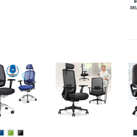
B
DEL