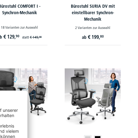
Bürostuhl COMFORT I -
Bürostuhl SURIA DV mit
Synchron-Mechanik
einstellbarer Synchron-
Mechanik
18 Varianten zur Auswahl
2 Varianten zur Auswahl
€
129,
90
€
199,
ab
80
ab
statt
€
149,
90