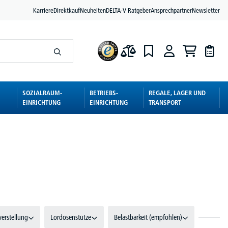
Karriere
Direktkauf
Neuheiten
DELTA-V Ratgeber
Ansprechpartner
Newsletter
SOZIALRAUM-
BETRIEBS-
REGALE, LAGER UND
EINRICHTUNG
EINRICHTUNG
TRANSPORT
verstellung
Lordosenstütze
Belastbarkeit (empfohlen)