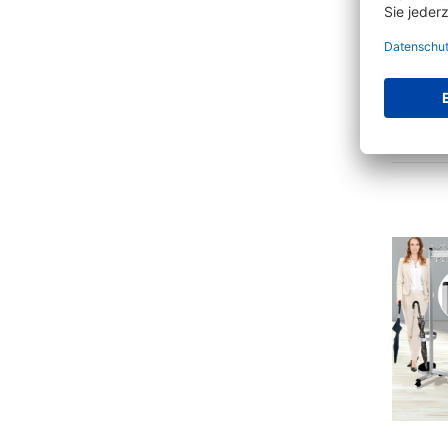
Wan
schwar
5 Va