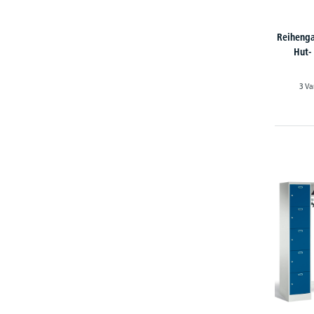
Reihenga
Hut-
3 Va