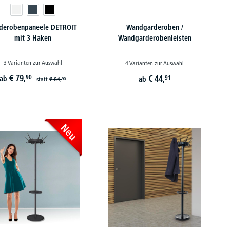
derobenpaneele DETROIT
Wandgarderoben /
mit 3 Haken
Wandgarderobenleisten
3 Varianten zur Auswahl
4 Varianten zur Auswahl
€
79,
90
€
44,
ab
91
ab
statt
€
84,
90
Neu