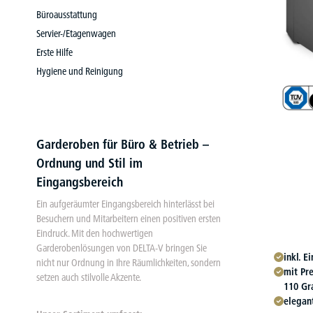
Büroausstattung
Servier-/Etagenwagen
Erste Hilfe
Hygiene und Reinigung
Garderoben für Büro & Betrieb –
Ordnung und Stil im
Eingangsbereich
​Ein aufgeräumter Eingangsbereich hinterlässt bei
Besuchern und Mitarbeitern einen positiven ersten
Eindruck. Mit den hochwertigen
Garderobenlösungen von DELTA-V bringen Sie
inkl. 
nicht nur Ordnung in Ihre Räumlichkeiten, sondern
mit Pr
setzen auch stilvolle Akzente.
110 Gr
elegant