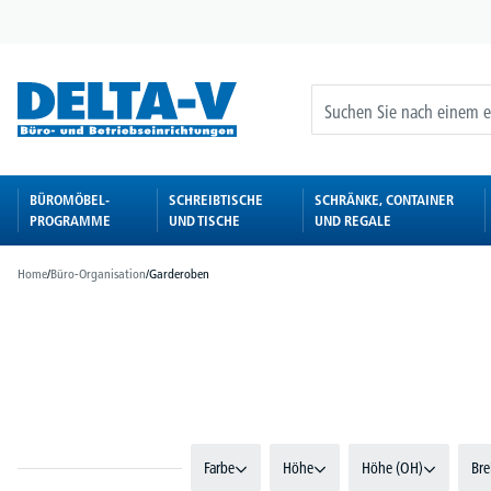
springen
Zur Hauptnavigation springen
BÜROMÖBEL-
SCHREIBTISCHE
SCHRÄNKE, CONTAINER
PROGRAMME
UND TISCHE
UND REGALE
Home
/
Büro-Organisation
/
Garderoben
Bildergalerie überspringen
Farbe
Höhe
Höhe (OH)
Bre