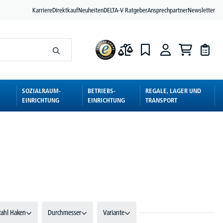
Karriere
Direktkauf
Neuheiten
DELTA-V Ratgeber
Ansprechpartner
Newsletter
SOZIALRAUM-
BETRIEBS-
REGALE, LAGER UND
EINRICHTUNG
EINRICHTUNG
TRANSPORT
ahl Haken
Durchmesser
Variante