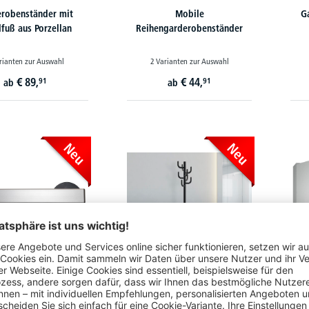
robenständer mit
Mobile
G
fuß aus Porzellan
Reihengarderobenständer
rianten zur Auswahl
2 Varianten zur Auswahl
€
89,
€
44,
91
91
ab
ab
Neu
Neu