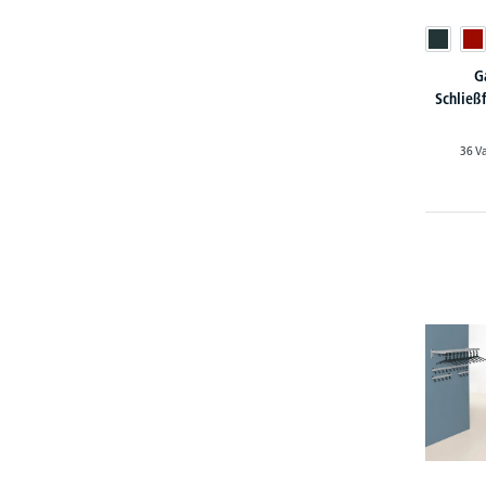
G
Schließ
36 V