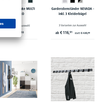
rderobenschränke MULTI
Garderobenständer NEVADA -
MODUL-PRO
inkl. 3 Kleiderbügel
3 Varianten zur Auswahl
30 Varianten zur Auswahl
€
116,
€
377,
91
10
ab
ab
statt
€
139,
90