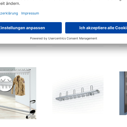
dgarderobe mit
Garderobenständer mit 8
Ga
zen Kunststoffhaken
extra stabilen Metallhaken
rianten zur Auswahl
3 Varianten zur Auswahl
€
71,
€
59,
91
89
ab
ab