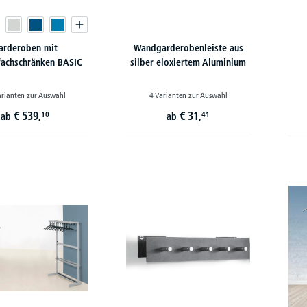
arderoben mit
Wandgarderobenleiste aus
fachschränken BASIC
silber eloxiertem Aluminium
arianten zur Auswahl
4 Varianten zur Auswahl
€
539,
€
31,
10
41
ab
ab