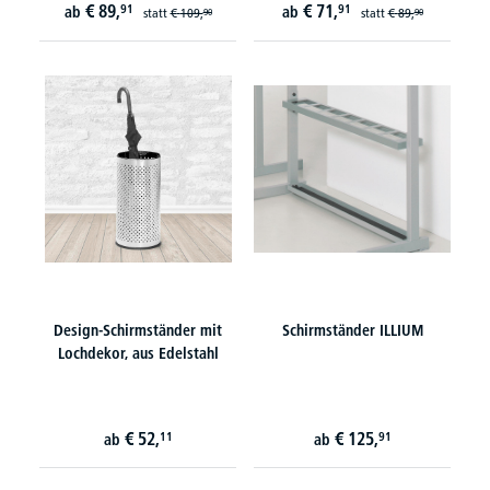
€
89,
€
71,
91
91
ab
ab
statt
€
109,
statt
€
89,
90
90
Design-Schirmständer mit
Schirmständer ILLIUM
Lochdekor, aus Edelstahl
€
52,
€
125,
11
91
ab
ab