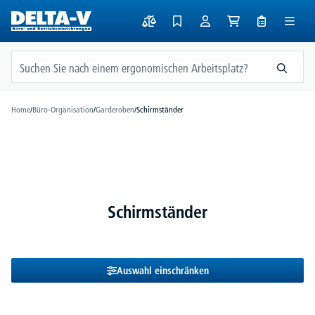
alt springen
Home
/
Büro-Organisation
/
Garderoben
/
Schirmständer
Schirmständer
Auswahl einschränken