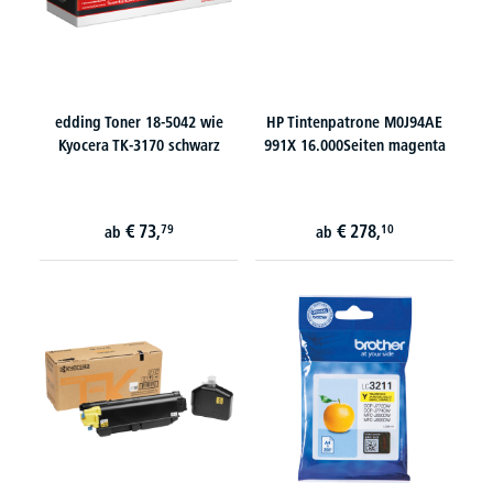
edding Toner 18-5042 wie
HP Tintenpatrone M0J94AE
Kyocera TK-3170 schwarz
991X 16.000Seiten magenta
€
73,
€
278,
79
10
ab
ab