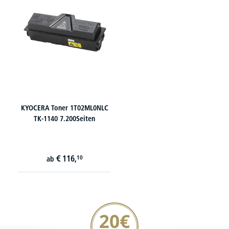
KYOCERA Toner 1T02ML0NLC
TK-1140 7.200Seiten
€
116,
10
ab
20€ Gutschein sichern