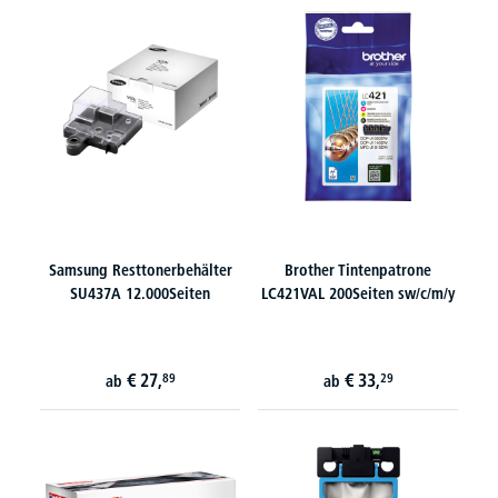
Samsung Resttonerbehälter
Brother Tintenpatrone
SU437A 12.000Seiten
LC421VAL 200Seiten sw/c/m/y
€
27,
€
33,
89
29
ab
ab