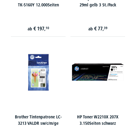
TK-5160Y 12.000Seiten
29ml gelb 3 St./Pack
€
197,
€
77,
10
39
ab
ab
Brother Tintenpatrone LC-
HP Toner W2210X 207X
3213 VALDR sw/c/m/ge
3.150Seiten schwarz