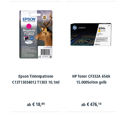
Epson Tintenpatrone
HP Toner CF332A 654A
C13T13034012 T1303 10,1ml
15.000Seiten gelb
€
18,
€
476,
89
10
ab
ab