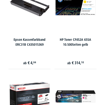
Epson Kassenfarbband
HP Toner CF452A 655A
ERC31B C43S015369
10.500Seiten gelb
€
4,
€
314,
04
10
ab
ab