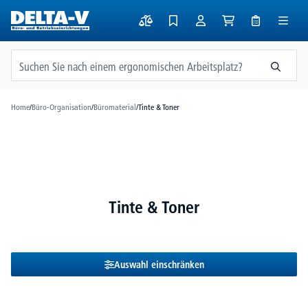
alt springen
Home
/
Büro-Organisation
/
Büromaterial
/
Tinte & Toner
Tinte & Toner
Auswahl einschränken