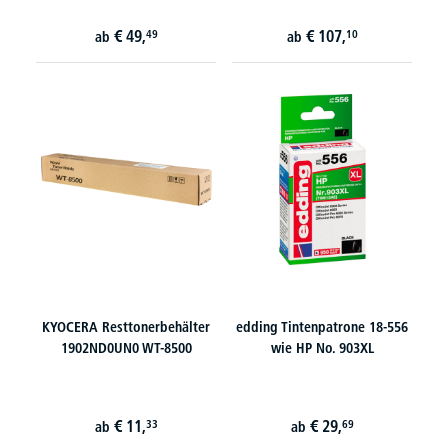
€
49,
€
107,
49
10
ab
ab
KYOCERA Resttonerbehälter
edding Tintenpatrone 18-556
1902ND0UN0 WT-8500
wie HP No. 903XL
€
11,
€
29,
33
69
ab
ab