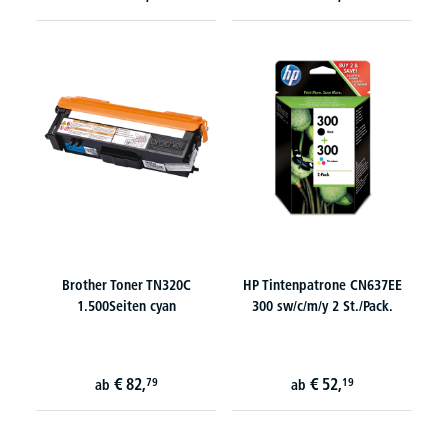
Brother Toner TN320C
HP Tintenpatrone CN637EE
1.500Seiten cyan
300 sw/c/m/y 2 St./Pack.
€
82,
€
52,
79
19
ab
ab