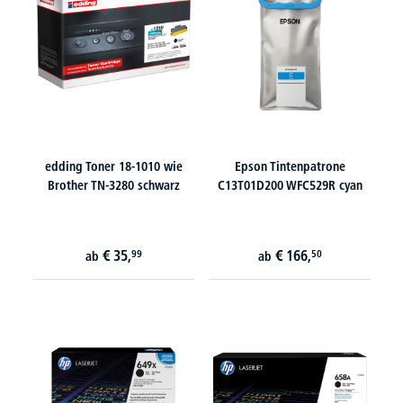
edding Toner 18-1010 wie
Epson Tintenpatrone
Brother TN-3280 schwarz
C13T01D200 WFC529R cyan
€
35,
€
166,
99
50
ab
ab