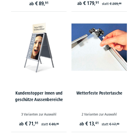
€
179,
€
89,
91
91
ab
ab
statt
€
209,
90
Kundenstopper Innen und
Wetterfeste Postertasche
geschütze Aussenbereiche
3 Varianten zur Auswahl
2 Varianten zur Auswahl
€
71,
€
13,
91
41
ab
ab
statt
€
89,
statt
€
17,
90
90