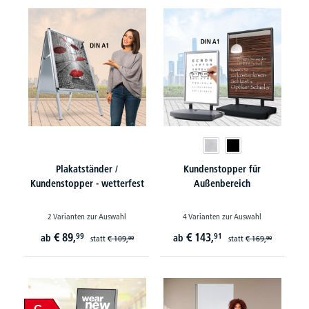
Plakatständer /
Kundenstopper für
Kundenstopper - wetterfest
Außenbereich
2 Varianten zur Auswahl
4 Varianten zur Auswahl
€
89,
€
143,
99
91
ab
ab
statt
€
109,
statt
€
169,
99
90