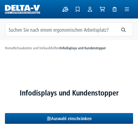
alt springen
Home
/
Schaukästen und Verkaufshilfen
/
Infodisplays und Kundenstopper
Infodisplays und Kundenstopper
Auswahl einschränken