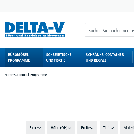
springen
Zur Hauptnavigation springen
BÜROMÖBEL-
SCHREIBTISCHE
SCHRÄNKE, CONTAINER
PROGRAMME
UND TISCHE
UND REGALE
Home
/
Büromöbel-Programme
Bildergalerie überspringen
Farbe
Höhe (OH)
Breite
Tiefe
Materi