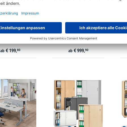
türenschränke MULTI
Höhenverstellbare XXL
MODUL
Eckschreibtische PROFI MODUL
S
arianten zur Auswahl
42 Varianten zur Auswahl
€
199,
€
999,
80
90
ab
ab