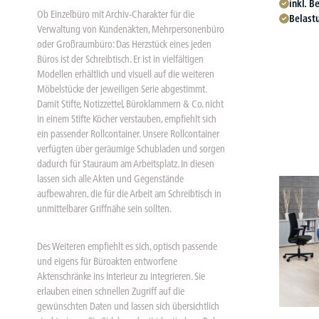
inkl. 
Ob Einzelbüro mit Archiv-Charakter für die
Belast
Verwaltung von Kundenakten, Mehrpersonenbüro
oder Großraumbüro: Das Herzstück eines jeden
Büros ist der Schreibtisch. Er ist in vielfältigen
Modellen erhältlich und visuell auf die weiteren
Möbelstücke der jeweiligen Serie abgestimmt.
Damit Stifte, Notizzettel, Büroklammern & Co. nicht
in einem Stifte Köcher verstauben, empfiehlt sich
ein passender Rollcontainer. Unsere Rollcontainer
verfügten über geräumige Schubladen und sorgen
dadurch für Stauraum am Arbeitsplatz. In diesen
lassen sich alle Akten und Gegenstände
aufbewahren, die für die Arbeit am Schreibtisch in
unmittelbarer Griffnähe sein sollten.
Des Weiteren empfiehlt es sich, optisch passende
und eigens für Büroakten entworfene
Aktenschränke ins Interieur zu integrieren. Sie
erlauben einen schnellen Zugriff auf die
gewünschten Daten und lassen sich übersichtlich