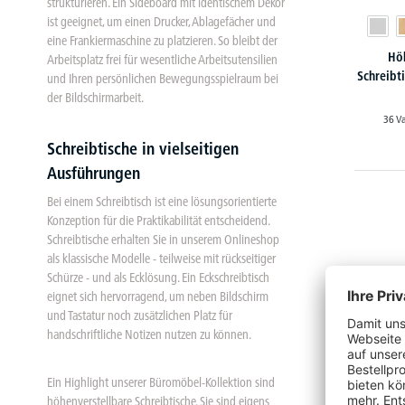
strukturieren. Ein Sideboard mit identischem Dekor
ist geeignet, um einen Drucker, Ablagefächer und
eine Frankiermaschine zu platzieren. So bleibt der
Hö
Arbeitsplatz frei für wesentliche Arbeitsutensilien
Schreibt
und Ihren persönlichen Bewegungsspielraum bei
der Bildschirmarbeit.
36 V
Schreibtische in vielseitigen
Ausführungen
Bei einem Schreibtisch ist eine lösungsorientierte
Konzeption für die Praktikabilität entscheidend.
Schreibtische erhalten Sie in unserem Onlineshop
als klassische Modelle - teilweise mit rückseitiger
Schürze - und als Ecklösung. Ein Eckschreibtisch
eignet sich hervorragend, um neben Bildschirm
und Tastatur noch zusätzlichen Platz für
handschriftliche Notizen nutzen zu können.
Ein Highlight unserer Büromöbel-Kollektion sind
höhenverstellbare Schreibtische. Sie sind eigens