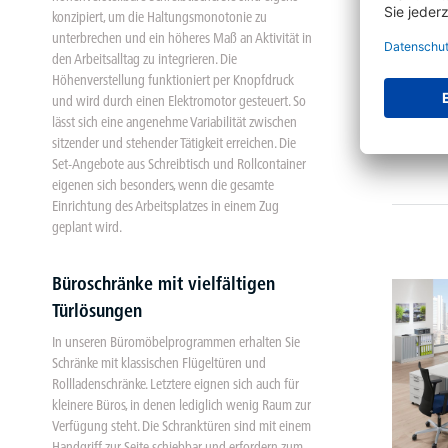
konzipiert, um die Haltungsmonotonie zu
unterbrechen und ein höheres Maß an Aktivität in
den Arbeitsalltag zu integrieren. Die
Schiebe
Höhenverstellung funktioniert per Knopfdruck
und wird durch einen Elektromotor gesteuert. So
lässt sich eine angenehme Variabilität zwischen
sitzender und stehender Tätigkeit erreichen. Die
36 V
Set-Angebote aus Schreibtisch und Rollcontainer
eigenen sich besonders, wenn die gesamte
Einrichtung des Arbeitsplatzes in einem Zug
geplant wird.
Büroschränke mit vielfältigen
Türlösungen
In unseren Büromöbelprogrammen erhalten Sie
Schränke mit klassischen Flügeltüren und
Rollladenschränke. Letztere eignen sich auch für
kleinere Büros, in denen lediglich wenig Raum zur
Verfügung steht. Die Schranktüren sind mit einem
Handgriff zur Seite schiebbar und erfordern zum