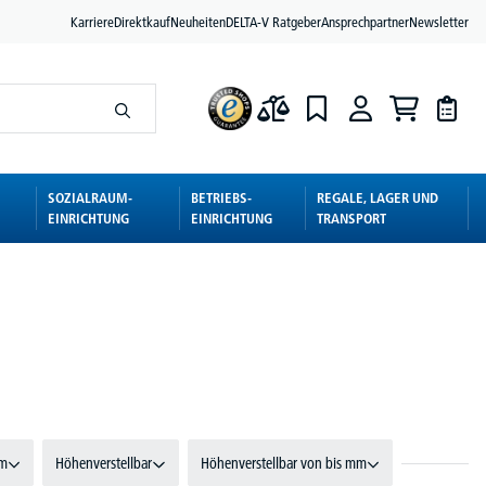
Karriere
Direktkauf
Neuheiten
DELTA-V Ratgeber
Ansprechpartner
Newsletter
SOZIALRAUM-
BETRIEBS-
REGALE, LAGER UND
EINRICHTUNG
EINRICHTUNG
TRANSPORT
rm
Höhenverstellbar
Höhenverstellbar von bis mm