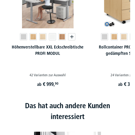
Höhenverstellbare XXL Eckschreibtische
Rollcontainer PROF
PROFI MODUL
gedämpften Sel
42 Varianten zur Auswahl
24 Varianten zur
€
999,
€
350
90
ab
ab
Das hat auch andere Kunden
interessiert