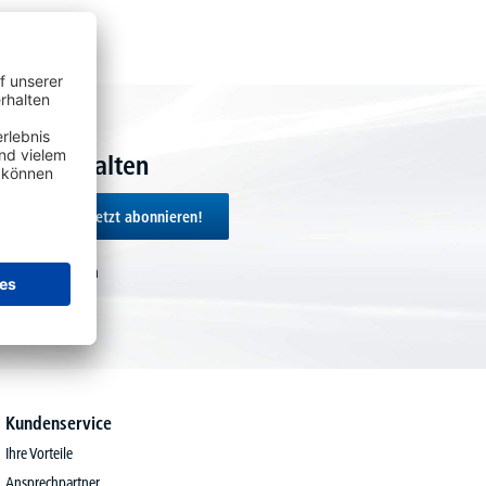
hein erhalten
Jetzt abonnieren!
chenken wir Ihnen
ert von 200€.
Kundenservice
Ihre Vorteile
Ansprechpartner