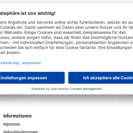
20€ Gutschein sichern
wsletter anmelden und 20€ Willkommensgutsc
 Formulars erkennen Sie unsere
Datenschutzbestimmungen
an. Für Ihre Anmeldung s
schein für den DELTA-V Onlineshop.
Einlösbar ab einem Mindest-Nettobestellw
Abmeldung jederzeit möglich.
Informationen
Impressum
Verkaufsbedingungen