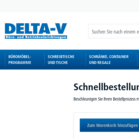
springen
Zur Hauptnavigation springen
BÜROMÖBEL-
SCHREIBTISCHE
SCHRÄNKE, CONTAINER
PROGRAMME
UND TISCHE
UND REGALE
Schnellbestell
Beschleunigen Sie Ihren Bestellprozess mi
Zum Warenkorb hinzufügen