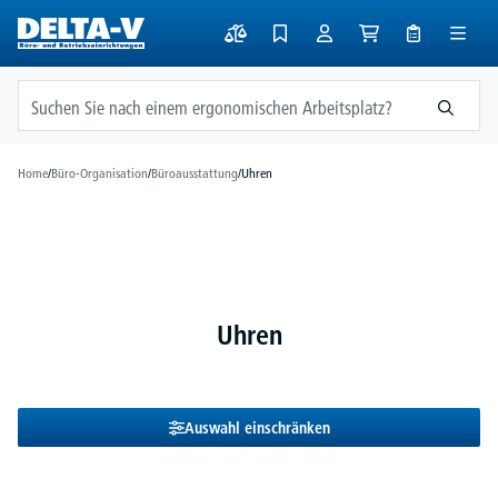
alt springen
Home
/
Büro-Organisation
/
Büroausstattung
/
Uhren
Uhren
Auswahl einschränken