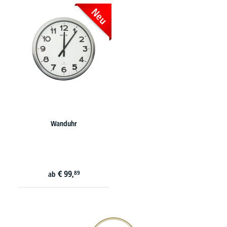
Neu
Wanduhr
€
99,
89
ab
20€ Gutschein sichern