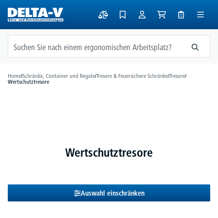
alt springen
Home
/
Schränke, Container und Regale
/
Tresore & Feuersichere Schränke
/
Tresore
/
Wertschutztresore
Wertschutztresore
Auswahl einschränken