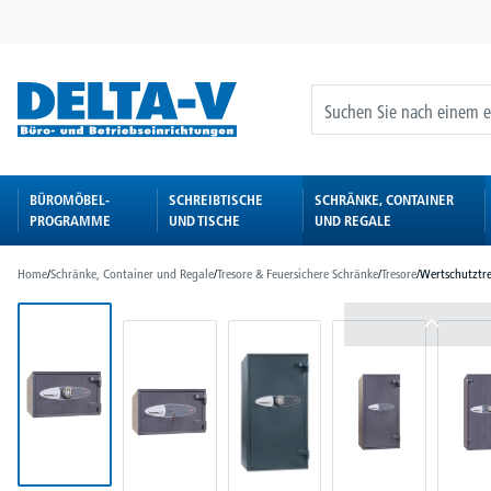
springen
Zur Hauptnavigation springen
BÜROMÖBEL-
SCHREIBTISCHE
SCHRÄNKE, CONTAINER
PROGRAMME
UND TISCHE
UND REGALE
Home
/
Schränke, Container und Regale
/
Tresore & Feuersichere Schränke
/
Tresore
/
Wertschutztre
Bildergalerie überspringen