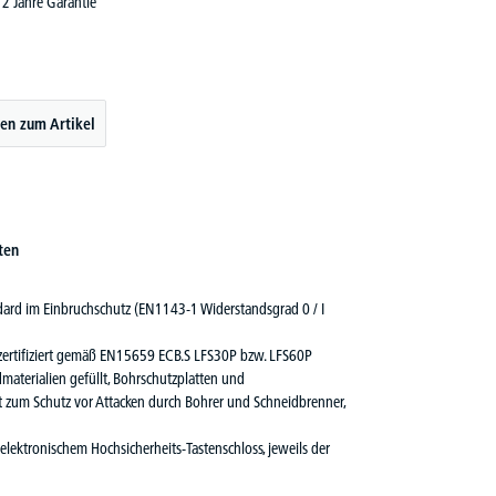
2 Jahre Garantie
en zum Artikel
ten
ndard im Einbruchschutz (EN1143-1 Widerstandsgrad 0 / I
 zertifiziert gemäß EN15659 ECB.S LFS30P bzw. LFS60P
aterialien gefüllt, Bohrschutzplatten und
 zum Schutz vor Attacken durch Bohrer und Schneidbrenner,
lektronischem Hochsicherheits-Tastenschloss, jeweils der