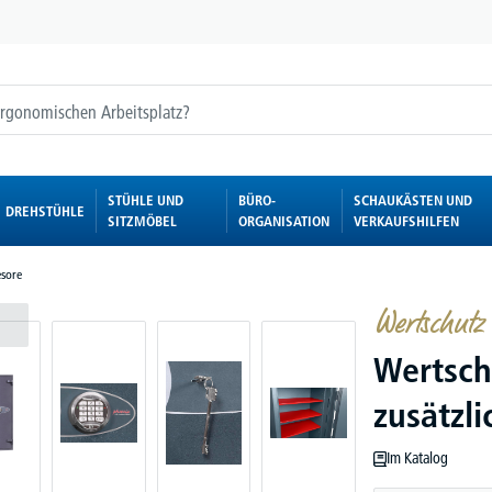
STÜHLE UND
BÜRO-
SCHAUKÄSTEN UND
DREHSTÜHLE
SITZMÖBEL
ORGANISATION
VERKAUFSHILFEN
sore
Wertschutz
Wertsch
zusätzl
Im Katalog