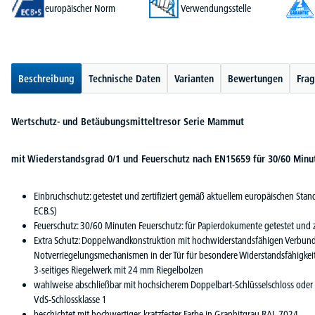
europäischer Norm
Verwendungsstelle
Beschreibung
Technische Daten
Varianten
Bewertungen
Frag
Wertschutz- und Betäubungsmitteltresor Serie Mammut
mit Wiederstandsgrad 0/1 und Feuerschutz nach EN15659 für 30/60 Minu
Einbruchschutz: getestet und zertifiziert gemäß aktuellem europäischen Sta
ECB.S)
Feuerschutz: 30/60 Minuten Feuerschutz: für Papierdokumente getestet und
Extra Schutz: Doppelwandkonstruktion mit hochwiderstandsfähigen Verbundm
Notverriegelungsmechanismen in der Tür für besondere Widerstandsfähigkeit
3-seitiges Riegelwerk mit 24 mm Riegelbolzen
wahlweise abschließbar mit hochsicherem Doppelbart-Schlüsselschloss oder e
VdS-Schlossklasse 1
beschichtet mit hochwertiger, kratzfester Farbe in Graphitgrau RAL 7024