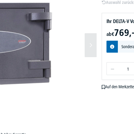
Auswahl zurück
Ihr DELTA-V Vo
769,
ab
€
Sondera
Auf den Merkzette