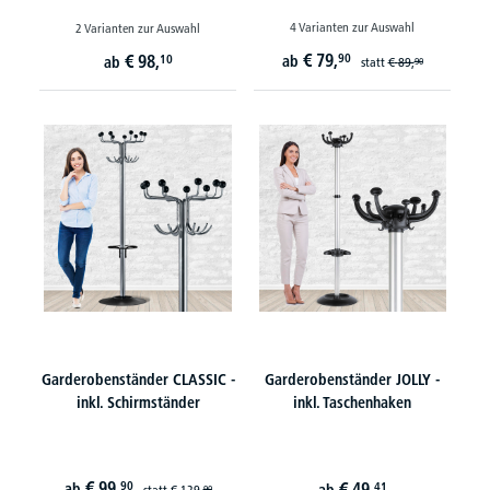
4 Varianten zur Auswahl
2 Varianten zur Auswahl
€
79,
€
98,
90
10
ab
ab
statt
€
89,
90
Garderobenständer CLASSIC -
Garderobenständer JOLLY -
inkl. Schirmständer
inkl. Taschenhaken
€
99,
90
€
49,
ab
41
statt
€
129,
90