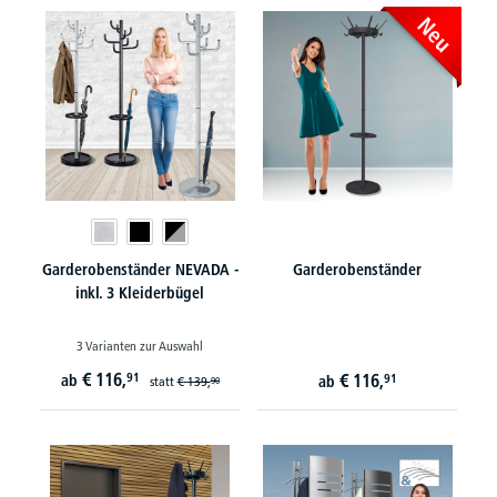
Neu
Garderobenständer NEVADA -
Garderobenständer
inkl. 3 Kleiderbügel
3 Varianten zur Auswahl
€
116,
91
€
116,
ab
91
ab
statt
€
139,
90