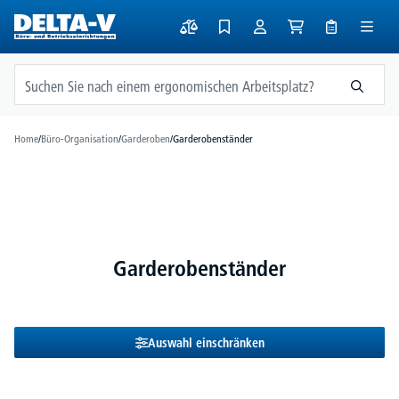
alt springen
Home
/
Büro-Organisation
/
Garderoben
/
Garderobenständer
Garderobenständer
Auswahl einschränken