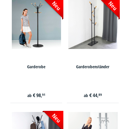
Neu
Neu
Garderobe
Garderobenständer
€
98,
€
44,
91
89
ab
ab
Neu