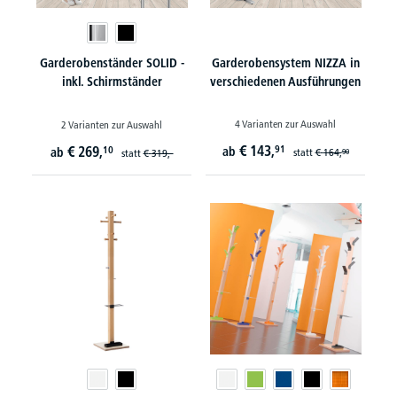
Garderobenständer SOLID -
Garderobensystem NIZZA in
inkl. Schirmständer
verschiedenen Ausführungen
4 Varianten zur Auswahl
2 Varianten zur Auswahl
€
143,
€
269,
91
10
ab
ab
statt
€
164,
statt
€
319,-
90