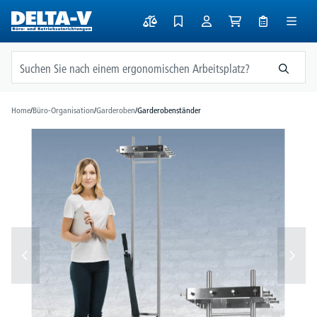
alt springen
Home
/
Büro-Organisation
/
Garderoben
/
Garderobenständer
Bildergalerie überspringen