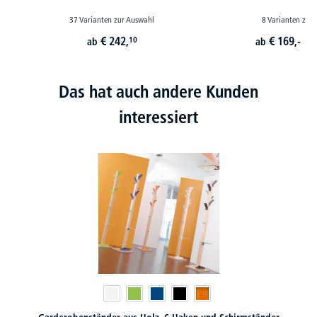
37 Varianten zur Auswahl
8 Varianten zur
€
242,
€
169,-
10
ab
ab
st
Das hat auch andere Kunden
interessiert