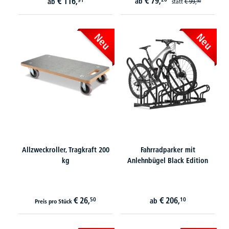
€
79,
€
116,
91
ab
ab
statt
€
99,
90
Neu
Neu
Allzweckroller, Tragkraft 200
Fahrradparker mit
kg
Anlehnbügel Black Edition
€
26,
€
206,
50
10
ab
Preis pro Stück