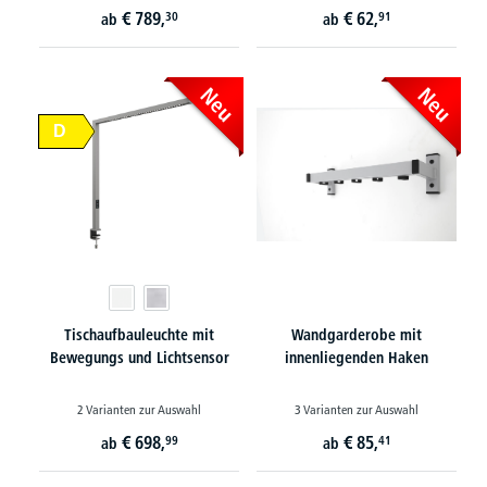
€
789,
€
62,
30
91
ab
ab
Neu
Neu
D
Tischaufbauleuchte mit
Wandgarderobe mit
Bewegungs und Lichtsensor
innenliegenden Haken
2 Varianten zur Auswahl
3 Varianten zur Auswahl
€
698,
€
85,
99
41
ab
ab