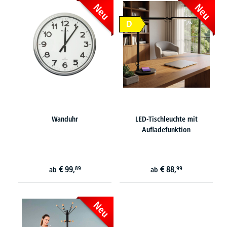
Neu
Neu
D
Wanduhr
LED-Tischleuchte mit
Aufladefunktion
€
99,
€
88,
89
99
ab
ab
Neu