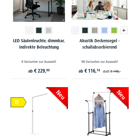
LED Säulenleuchte, dimmbar,
Akustik Deckensegel -
indirekte Beleuchtung
schallabsorbierend
6 Varianten zur Auswahl
96 Varianten zur Auswahl
€
229,
€
116,
90
10
ab
ab
statt
€
149,-
Neu
Neu
D