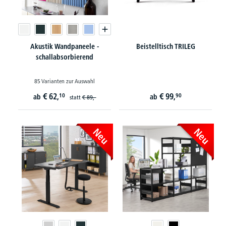
Akustik Wandpaneele -
Beistelltisch TRILEG
schallabsorbierend
85 Varianten zur Auswahl
€
62,
€
99,
10
90
ab
ab
statt
€
89,-
Neu
Neu