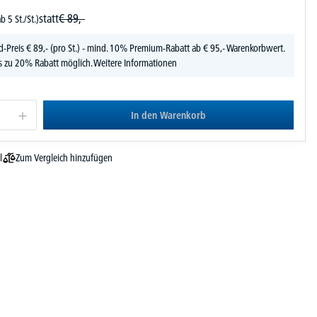
statt
€
89,-
ab 5 St./St.)
d-Preis
€
89,-
(pro St.) - mind. 10% Premium-Rabatt ab € 95,- Warenkorbwert.
s zu 20% Rabatt möglich.
Weitere Informationen
In den Warenkorb
Zum Vergleich hinzufügen
l