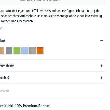
Raumakustik Elegant und Effektiv! Die Wandpaneele fügen sich nahtlos in jede
ine angenehme Atmosphäre. Unkomplizierte Montage ohne spezielles Werkzeug.
, Formen und Oberflächen
en
len)
Eichedekor
Grau
Grün
Hellblau
Hellgrau
Orange
 auswählen)
wählen)
setzen
reis inkl. 10% Premium-Rabatt: