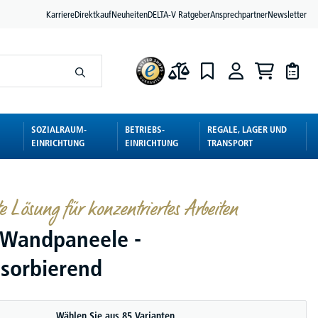
Karriere
Direktkauf
Neuheiten
DELTA-V Ratgeber
Ansprechpartner
Newsletter
SOZIALRAUM-
BETRIEBS-
REGALE, LAGER UND
EINRICHTUNG
EINRICHTUNG
TRANSPORT
e Lösung für konzentriertes Arbeiten
 Wandpaneele -
bsorbierend
Wählen Sie aus 85 Varianten