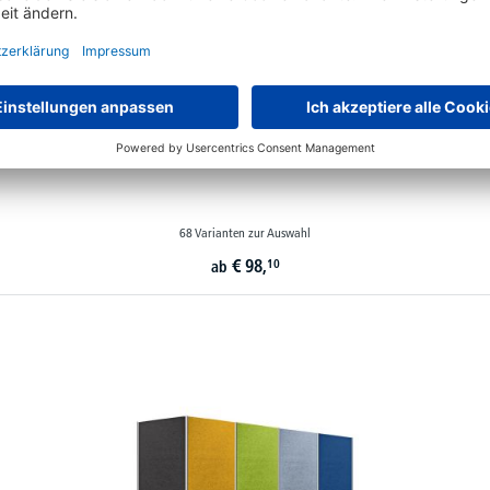
Akustik-Tischtrennwände STRAIGHT inkl. Standfüße
68 Varianten zur Auswahl
€
98,
10
ab