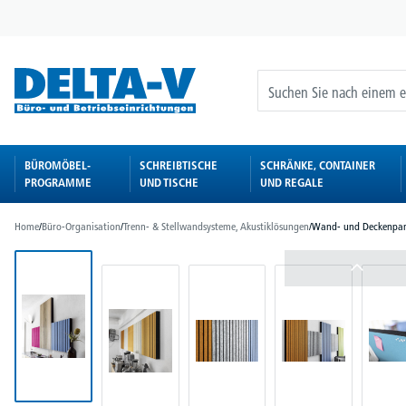
springen
Zur Hauptnavigation springen
BÜROMÖBEL-
SCHREIBTISCHE
SCHRÄNKE, CONTAINER
PROGRAMME
UND TISCHE
UND REGALE
Home
/
Büro-Organisation
/
Trenn- & Stellwandsysteme, Akustiklösungen
/
Wand- und Deckenpan
Bildergalerie überspringen