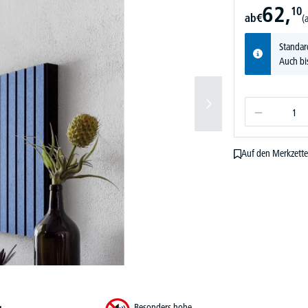
62,
10
ab
€
(
Standar
Auch bi
Auf den Merkzette
Besonders hohe