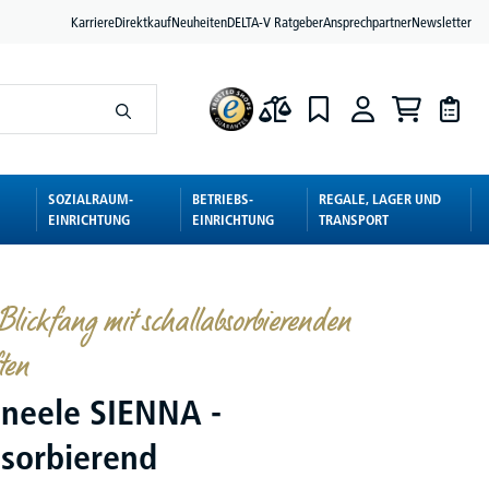
Karriere
Direktkauf
Neuheiten
DELTA-V Ratgeber
Ansprechpartner
Newsletter
SOZIALRAUM-
BETRIEBS-
REGALE, LAGER UND
EINRICHTUNG
EINRICHTUNG
TRANSPORT
 Blickfang mit schallabsorbierenden
ten
neele SIENNA -
bsorbierend