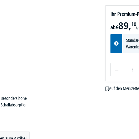
Ihr Premium-P
89,
10
ab
€
(
Standar
Warenko
Auf den Merkzette
Besonders hohe
Schallabsorption
en zum Artikel