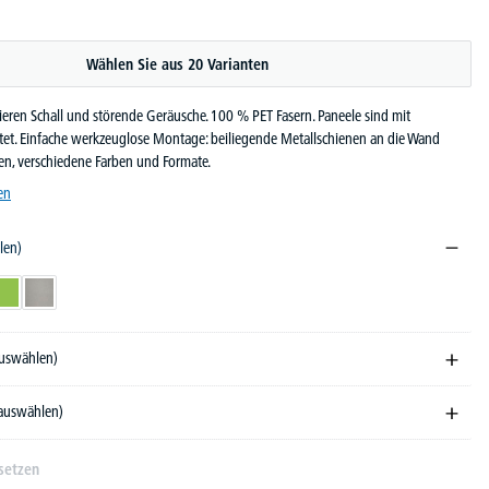
Wählen Sie aus 20 Varianten
ren Schall und störende Geräusche. 100 % PET Fasern. Paneele sind mit
et. Einfache werkzeuglose Montage: beiliegende Metallschienen an die Wand
en, verschiedene Farben und Formate.
en
len)
Grün
Hellgrau
auswählen)
 auswählen)
setzen