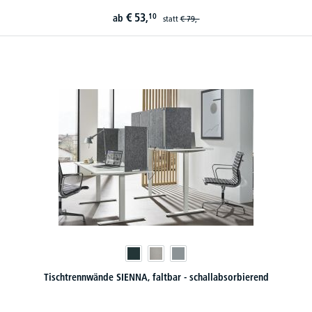
€
53,
10
ab
statt
€
79,-
Tischtrennwände SIENNA, faltbar - schallabsorbierend