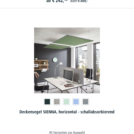
€
242,
ab
statt
€
309,-
Deckensegel SIENNA, horizontal - schallabsorbierend
45 Varianten zur Auswahl