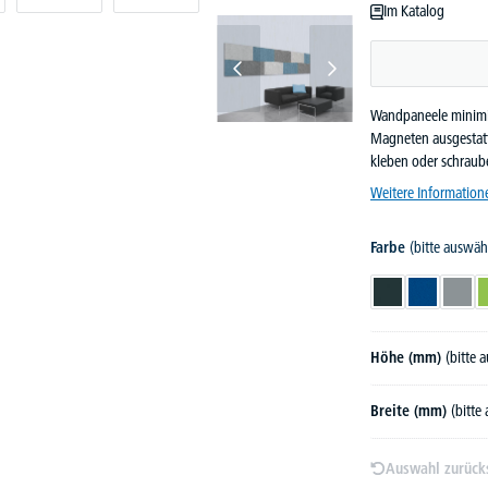
Im Katalog
Wandpaneele minimie
Magneten ausgestatt
kleben oder schraub
Weitere Information
Farbe
(bitte auswäh
Anthrazit
Blau
Grau
Höhe (mm)
(bitte 
Breite (mm)
(bitte
Auswahl zurück