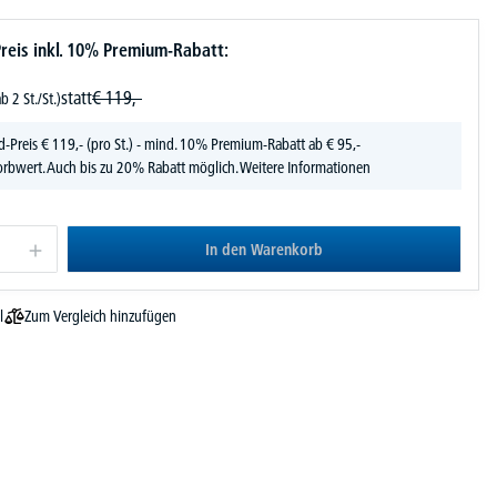
reis inkl. 10% Premium-Rabatt:
statt
€
119,-
ab 2 St./St.)
d-Preis
€
119,-
(pro St.) - mind. 10% Premium-Rabatt ab € 95,-
rbwert. Auch bis zu 20% Rabatt möglich.
Weitere Informationen
In den Warenkorb
Zum Vergleich hinzufügen
l