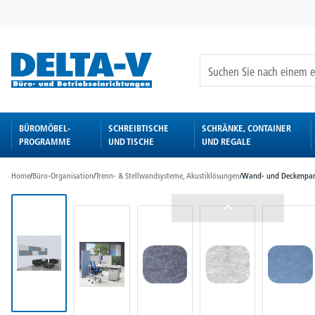
springen
Zur Hauptnavigation springen
BÜROMÖBEL-
SCHREIBTISCHE
SCHRÄNKE, CONTAINER
PROGRAMME
UND TISCHE
UND REGALE
Home
/
Büro-Organisation
/
Trenn- & Stellwandsysteme, Akustiklösungen
/
Wand- und Deckenpan
Bildergalerie überspringen