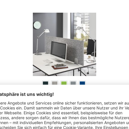
Tischtrennwände SIENNA - schallabsorbierend
40 Varianten zur Auswahl
€
98,
10
ab
statt
€
129,-