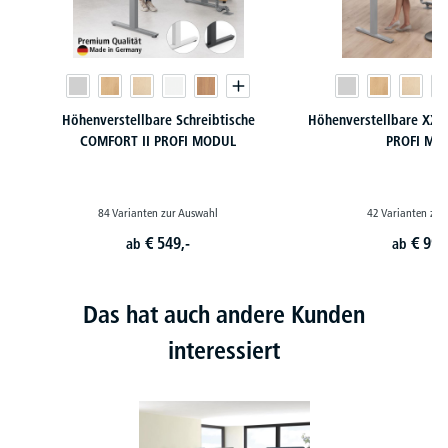
Höhenverstellbare Schreibtische
Höhenverstellbare XXL 
COMFORT II PROFI MODUL
PROFI MO
84 Varianten zur Auswahl
42 Varianten zur
€
549,-
€
999
ab
ab
Das hat auch andere Kunden
interessiert