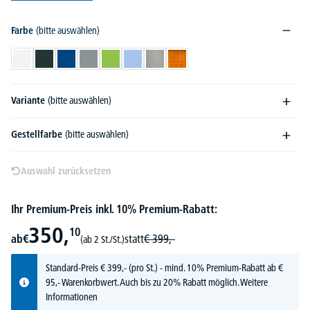
Farbe
(bitte auswählen)
Weiß
Anthrazit
Blau
Grau
Grün
Hellblau
Hellgrau
Orange
Variante
(bitte auswählen)
Gestellfarbe
(bitte auswählen)
Auswahl zurücksetzen
Ihr Premium-Preis inkl. 10% Premium-Rabatt:
350,
10
ab
€
statt
€
399,-
(ab 2 St./St.)
Standard-Preis
€
399,-
(pro St.) - mind. 10% Premium-Rabatt ab €
95,- Warenkorbwert. Auch bis zu 20% Rabatt möglich.
Weitere
Informationen