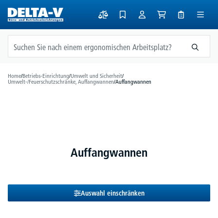
alt springen
Home
/
Betriebs-Einrichtung
/
Umwelt und Sicherheit
/
Umwelt-/Feuerschutzschränke, Auffangwannen
/
Auffangwannen
Auffangwannen
Auswahl einschränken