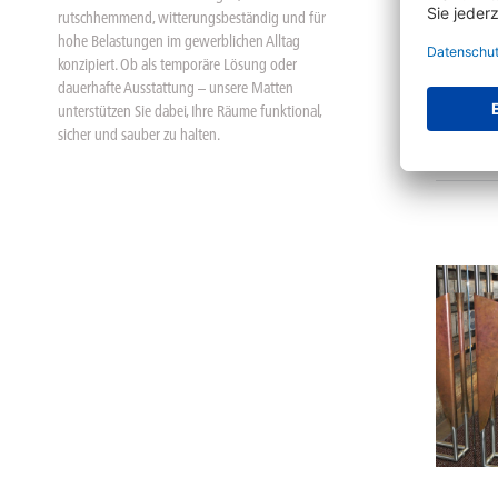
rutschhemmend, witterungsbeständig und für
Schmutz
hohe Belastungen im gewerblichen Alltag
konzipiert. Ob als temporäre Lösung oder
dauerhafte Ausstattung – unsere Matten
unterstützen Sie dabei, Ihre Räume funktional,
20 Va
sicher und sauber zu halten.