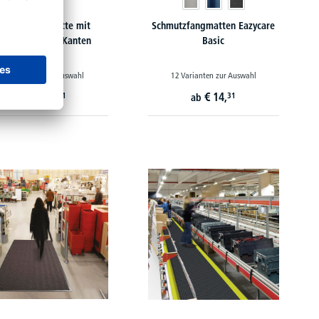
Ringgummi-Matte mit
Schmutzfangmatten Eazycare
abgeschrägten Kanten
Basic
3 Varianten zur Auswahl
12 Varianten zur Auswahl
€
44,
€
14,
91
31
ab
ab