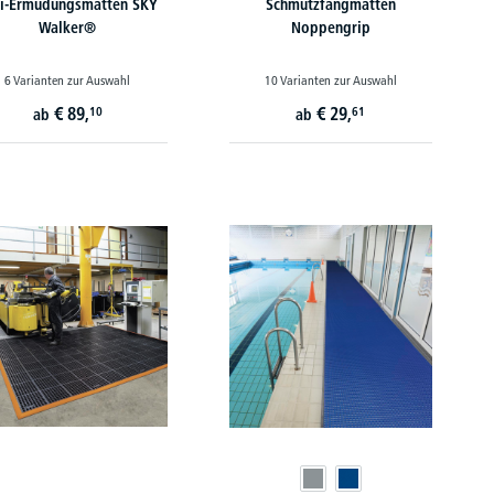
i-Ermüdungsmatten SKY
Schmutzfangmatten
Walker®
Noppengrip
6 Varianten zur Auswahl
10 Varianten zur Auswahl
€
89,
€
29,
10
61
ab
ab