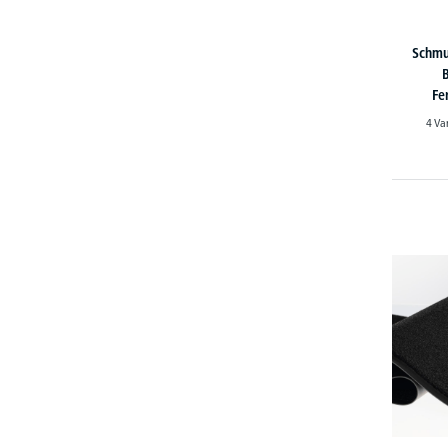
Schmu
Fe
4 Va