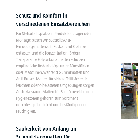
Schutz und Komfort in
verschiedenen Einsatzbereichen
Für Steharbeitsplätze in Produktion, Lager oder
Montage bieten wir spezielle Anti-
Ermüdungsmatten, die Rücken und Gelenke
entlasten und die Konzentration fördern.
Transparente Polycarbonatmatten schützen
empfindliche Bodenbeläge unter Bürostühlen
oder Maschinen, während Gummimatten und
Anti-Rutsch-Matten für sichere Trittflächen in
feuchten oder ölbelasteten Umgebungen sorgen.
Auch Nassraum-Matten für Sanitärbereiche oder
Hygienezonen gehören zum Sortiment –
rutschfest, pflegeleicht und beständig gegen
Feuchtigkeit.
Sauberkeit von Anfang an –
Schmutzfangmatten für