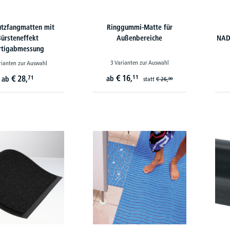
tzfangmatten mit
Ringgummi-Matte für
Bürsteneffekt
Außenbereiche
NAD
rtigabmessung
3 Varianten zur Auswahl
rianten zur Auswahl
€
16,
€
28,
11
71
ab
ab
statt
€
26,
90