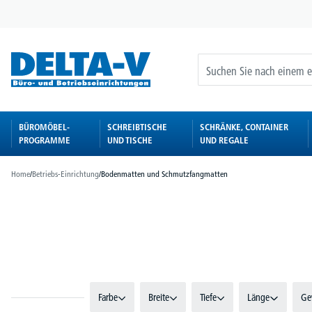
springen
Zur Hauptnavigation springen
BÜROMÖBEL-
SCHREIBTISCHE
SCHRÄNKE, CONTAINER
PROGRAMME
UND TISCHE
UND REGALE
Home
/
Betriebs-Einrichtung
/
Bodenmatten und Schmutzfangmatten
Bildergalerie überspringen
Farbe
Breite
Tiefe
Länge
Ge