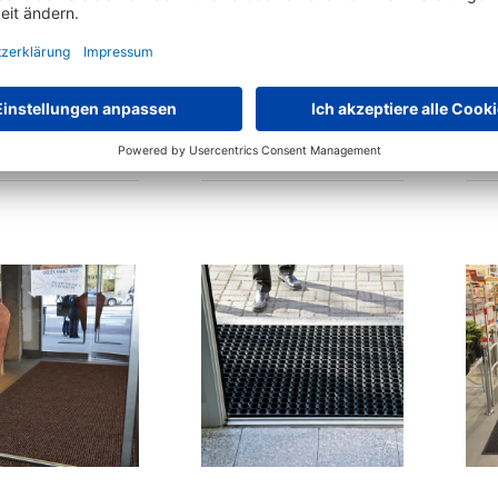
fangmatten Eazycare
Schmutzfangmatte Olefin
Rush
Fertigabmessung
5 Varianten zur Auswahl
rianten zur Auswahl
€
34,
€
53,
11
91
ab
ab
statt
€
42,
90