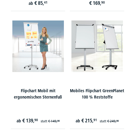
€
85,
€
169,
41
90
ab
Flipchart Mobil mit
Mobiles Flipchart GreenPlanet
ergonomischen Sternenfuß
100 % Reststoffe
€
139,
€
215,
90
91
ab
ab
statt
€
149,
statt
€
249,
90
90