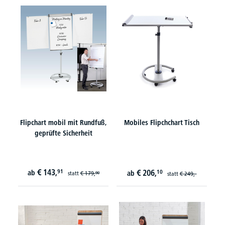
Flipchart mobil mit Rundfuß,
Mobiles Flipchchart Tisch
geprüfte Sicherheit
€
143,
91
€
206,
ab
10
ab
statt
€
179,
90
statt
€
249,-