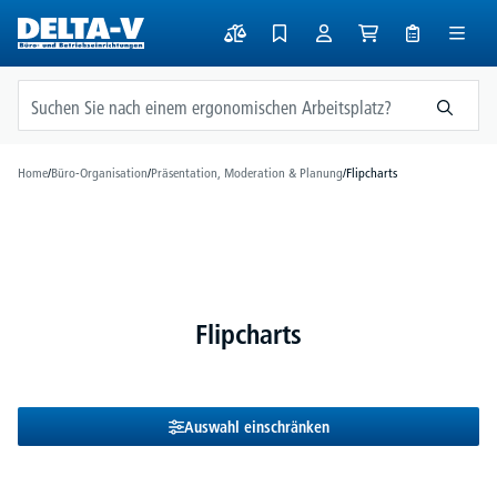
alt springen
Home
/
Büro-Organisation
/
Präsentation, Moderation & Planung
/
Flipcharts
Flipcharts
Auswahl einschränken