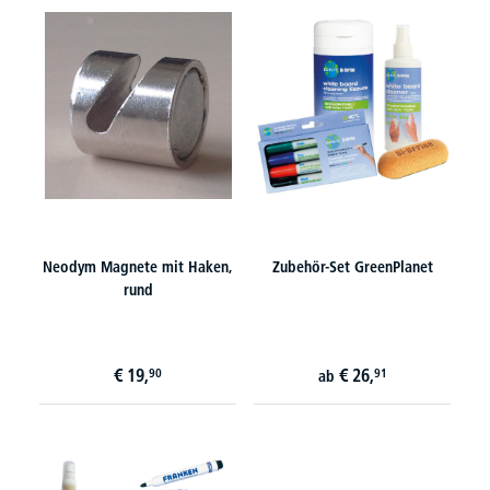
Neodym Magnete mit Haken,
Zubehör-Set GreenPlanet
rund
€
19,
€
26,
90
91
ab