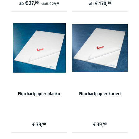
€
27,
90
€
170,
ab
10
ab
statt
€
29,
90
Flipchartpapier blanko
Flipchartpapier kariert
€
39,
€
39,
90
90