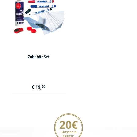
Zubehör-Set
€
19,
90
20€ Gutschein sichern