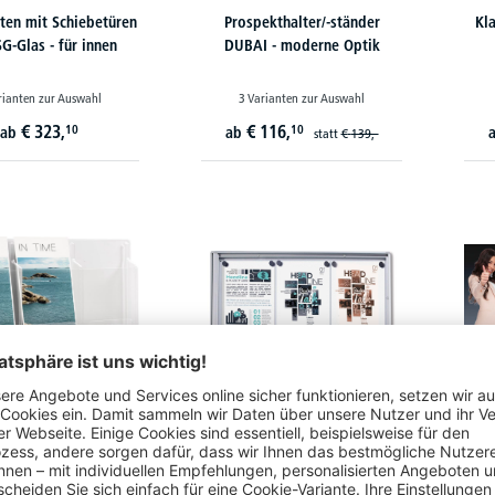
ten mit Schiebetüren
Prospekthalter/-ständer
Kla
G-Glas - für innen
DUBAI - moderne Optik
rianten zur Auswahl
3 Varianten zur Auswahl
€
323,
€
116,
10
10
ab
ab
statt
€
139,-