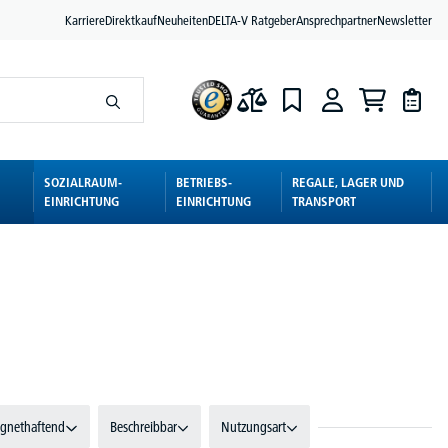
Karriere
Direktkauf
Neuheiten
DELTA-V Ratgeber
Ansprechpartner
Newsletter
SOZIALRAUM-
BETRIEBS-
REGALE, LAGER UND
EINRICHTUNG
EINRICHTUNG
TRANSPORT
gnethaftend
Beschreibbar
Nutzungsart