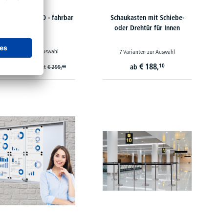
spektregal RICO - fahrbar
Schaukasten mit Schiebe-
oder Drehtür für Innen
2 Varianten zur Auswahl
7 Varianten zur Auswahl
€
224,
91
€
188,
ab
10
ab
statt
€
299,
90