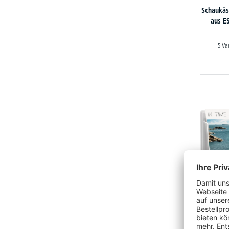
Schaukäs
aus ES
5 Va