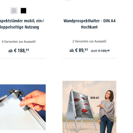
spektständer mobil, ein-/
Wandprospekthalter - DIN A4
doppelseitige Nutzung
Hochkant
2 Varianten zur Auswahl
4 Varianten zur Auswahl
€
89,
€
188,
91
91
ab
ab
statt
€
109,
90