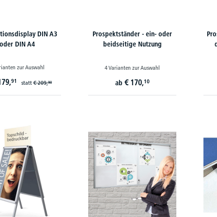
tionsdisplay DIN A3
Prospektständer - ein- oder
Pro
oder DIN A4
beidseitige Nutzung
rianten zur Auswahl
4 Varianten zur Auswahl
179,
91
€
170,
10
ab
statt
€
209,
90