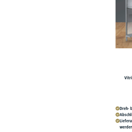
Vitr
Dreh- 
Abschl
Liefer
werde