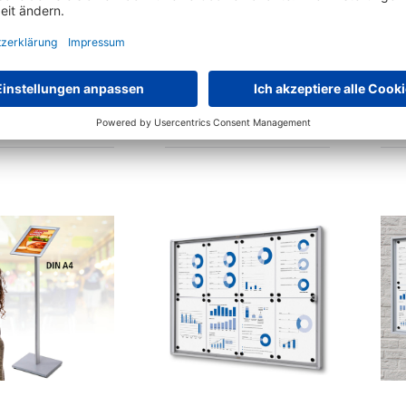
pekthalter - für gute
Schaukästen mit
Pro
Lesbarkeit
Metallrückwand B1 geprüft
nach DIN 4102
8 Varianten zur Auswahl
rianten zur Auswahl
€
44,
107,
91
10
ab
statt
€
52,
statt
€
129,-
90