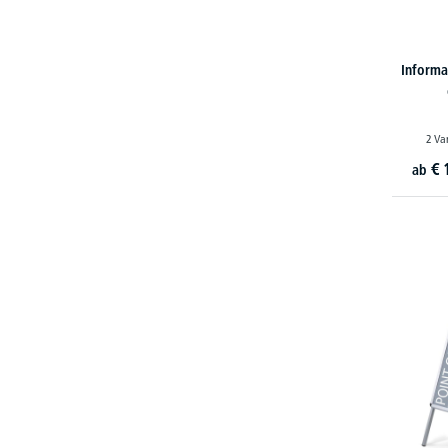
Informa
2 Va
€
ab