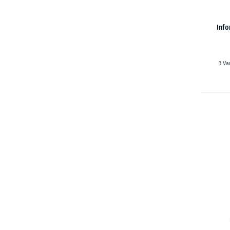
Info
3 Va