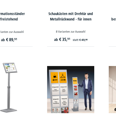
rmationsständer
Schaukästen mit Drehtür und
freistehend
Metallrückwand - für innen
be
8 Varianten zur Auswahl
rianten zur Auswahl
€
35,
€
89,
91
91
ab
ab
statt
€
49,
90