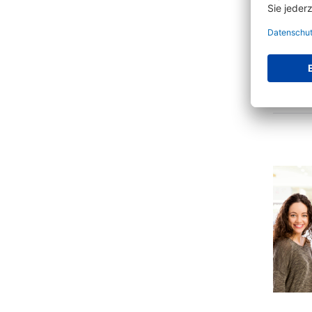
Wandpros
7 Va
€
ab