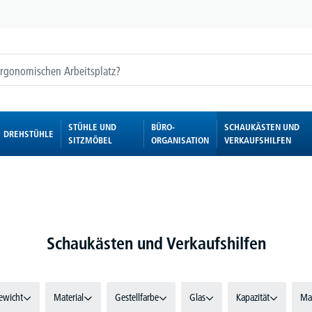
STÜHLE UND
BÜRO-
SCHAUKÄSTEN UND
DREHSTÜHLE
SITZMÖBEL
ORGANISATION
VERKAUFSHILFEN
Schaukästen und Verkaufshilfen
ewicht
Material
Gestellfarbe
Glas
Kapazität
Ma