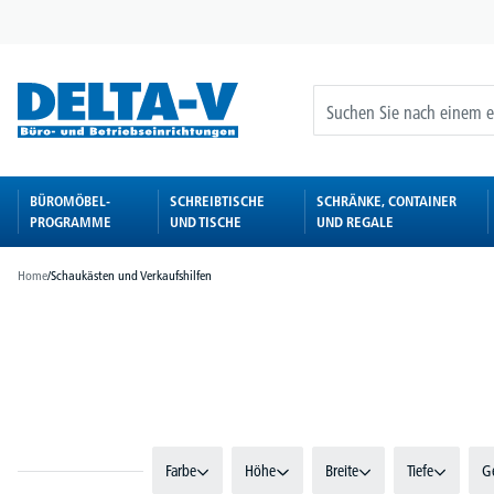
springen
Zur Hauptnavigation springen
BÜROMÖBEL-
SCHREIBTISCHE
SCHRÄNKE, CONTAINER
PROGRAMME
UND TISCHE
UND REGALE
Home
/
Schaukästen und Verkaufshilfen
Bildergalerie überspringen
Farbe
Höhe
Breite
Tiefe
G