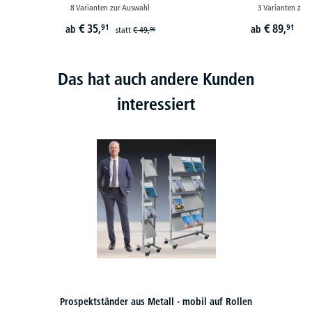
8 Varianten zur Auswahl
3 Varianten zur
€
35,
€
89,
91
91
ab
ab
statt
€
49,
sta
90
Das hat auch andere Kunden
interessiert
Prospekthalter/-ständer DUBAI - moderne Optik