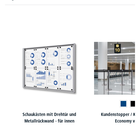
Produktgalerie überspringen
Schaukästen mit Drehtür und
Kundenstopper / Kun
Metallrückwand - für innen
Economy ver