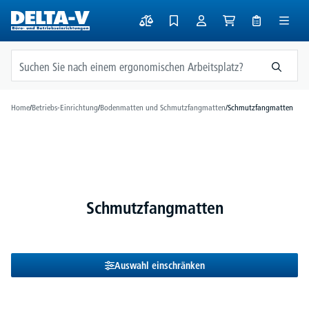
alt springen
Home
/
Betriebs-Einrichtung
/
Bodenmatten und Schmutzfangmatten
/
Schmutzfangmatten
Schmutzfangmatten
Auswahl einschränken