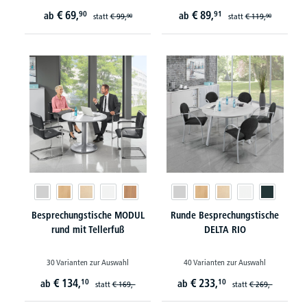
€
69,
€
89,
90
91
ab
ab
statt
€
99,
statt
€
119,
90
90
Besprechungstische MODUL
Runde Besprechungstische
rund mit Tellerfuß
DELTA RIO
30 Varianten zur Auswahl
40 Varianten zur Auswahl
€
134,
€
233,
10
10
ab
ab
statt
€
169,-
statt
€
269,-