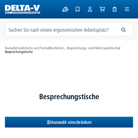
alt springen
Home
/
Schreibtische und Tische
/
Konferenz-, Besprechungs- und Mehrzwecktische
/
Besprechungstische
Besprechungstische
Auswahl einschränken