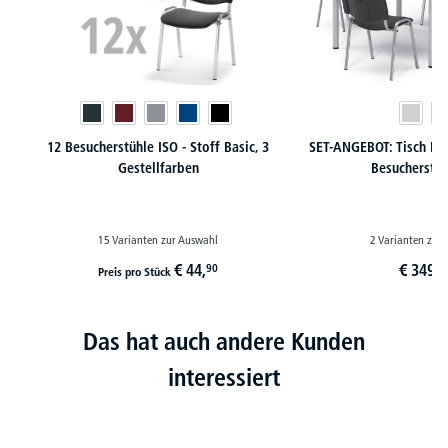
12 Besucherstühle ISO - Stoff Basic, 3
SET-ANGEBOT: Tisch B
Gestellfarben
Besucherstüh
15 Varianten zur Auswahl
2 Varianten zur
€
44,
€
349,
90
9
Preis pro Stück
Das hat auch andere Kunden
interessiert