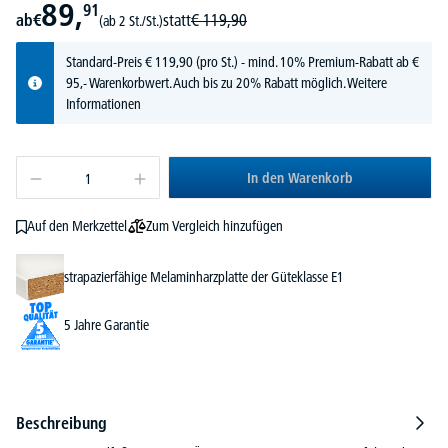
89,
91
ab
€
statt
€
119,
90
(ab 2 St./St.)
Standard-Preis
€
119,
90
(pro St.) - mind. 10% Premium-Rabatt ab €
95,- Warenkorbwert. Auch bis zu 20% Rabatt möglich.
Weitere
Informationen
In den Warenkorb
Zum Vergleich hinzufügen
Auf den Merkzettel
strapazierfähige Melaminharzplatte der Güteklasse E1
5 Jahre Garantie
Beschreibung