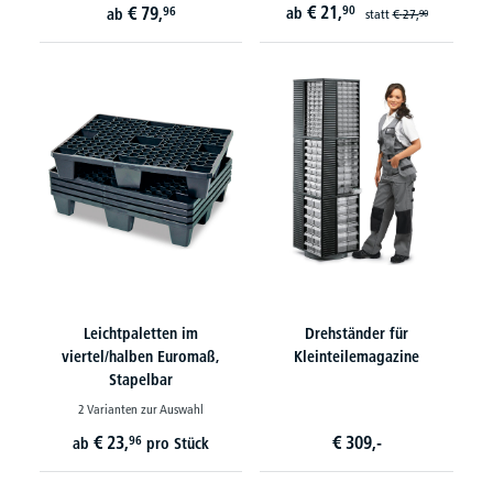
€
21,
€
79,
90
96
ab
ab
statt
€
27,
90
Leichtpaletten im
Drehständer für
viertel/halben Euromaß,
Kleinteilemagazine
Stapelbar
2 Varianten zur Auswahl
€
23,
€
309,-
96
ab
pro Stück