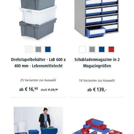
Drehstapelbehälter - LxB 600 x
Schubladenmagazine in 2
400 mm - Lebensmittelecht
Magazingrößen
25 Varianten zur Auswahl
16 Varianten zur Auswahl
€
16,
90
€
139,-
ab
ab
statt
€
25,
90