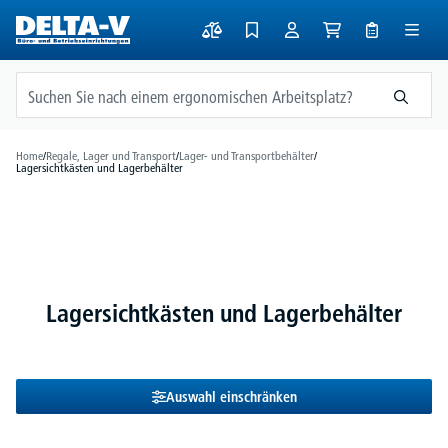
alt springen
Home
/
Regale, Lager und Transport
/
Lager- und Transportbehälter
/
Lagersichtkästen und Lagerbehälter
Lagersichtkästen und Lagerbehälter
Auswahl einschränken