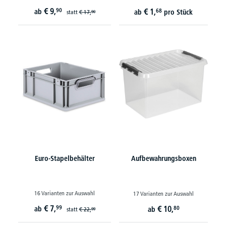
€
9,
90
€
1,
ab
68
ab
pro Stück
statt
€
17,
90
Euro-Stapelbehälter
Aufbewahrungsboxen
16 Varianten zur Auswahl
17 Varianten zur Auswahl
€
7,
99
€
10,
ab
80
ab
statt
€
22,
99