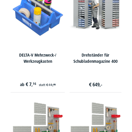
DELTA-V Mehrzweck-/
Drehständer für
Werkzeugkasten
Schubladenmagazine 400
€
7,
16
€
649,-
ab
statt
€
11,
95