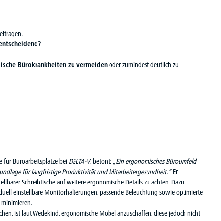
eitragen.
 entscheidend?
pische Bürokrankheiten zu vermeiden
oder zumindest deutlich zu
e für Büroarbeitsplätze bei
DELTA-V
, betont:
„Ein ergonomisches Büroumfeld
Grundlage für langfristige Produktivität und Mitarbeitergesundheit.“
Er
llbarer Schreibtische auf weitere ergonomische Details zu achten. Dazu
iduell
einstellbare Monitorhalterungen
,
passende Beleuchtung
sowie
optimierte
e minimieren.
chen, ist laut Wedekind, ergonomische Möbel anzuschaffen, diese jedoch nicht