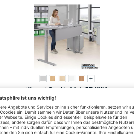
Höhenverstellbare Schreibtische FLEX MODUL
84 Varianten zur Auswahl
€
399,
60
ab