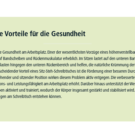
he Vorteile für die Gesundheit
e Gesundheit am Arbeitsplatz. Einer der wesentlichsten Vorzüge eines höhenverstellbare
uf Bandscheiben und Rückenmuskulatur erheblich. Im Sitzen lastet auf den unteren B
asten hingegen den unteren Rückenbereich und helfen, die natürliche Krümmung der W
eidender Vorteil eines Sitz-Steh-Schreibtisches ist die Förderung einer besseren Dur
ehender und sitzender Position wirken diesem Problem aktiv entgegen. Die verbesser
ns- und Leistungsfähigkeit am Arbeitsplatz erhöht. Darüber hinaus unterstützt der W
ktiviert und trainiert, wodurch der Körper insgesamt gestärkt und stabilisiert wird. 
ngen am Schreibtisch entstehen können.