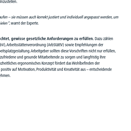
einzustellen.
aufen – sie müssen auch korrekt justiert und individuell angepasst werden, um
pielen“
,
warnt der Experte.
htet, gewisse gesetzliche Anforderungen zu erfüllen.
Dazu zählen
rbV
), Arbeitsstättenverordnung (
ArbStättV
) sowie Empfehlungen der
itsplatzgestaltung. Arbeitgeber sollten diese Vorschriften nicht nur erfüllen,
 zufriedene und gesunde Mitarbeitende zu sorgen und langfristig ihre
anzheitliches ergonomisches Konzept fördert das Wohlbefinden der
positiv auf Motivation, Produktivität und Kreativität aus – entscheidende
nehmen.