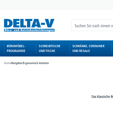
springen
Zur Hauptnavigation springen
BÜROMÖBEL-
SCHREIBTISCHE
SCHRÄNKE, CONTAINER
PROGRAMME
UND TISCHE
UND REGALE
Home
/
Ratgeber
/
Ergonomisch Arbeiten
Das klassische 