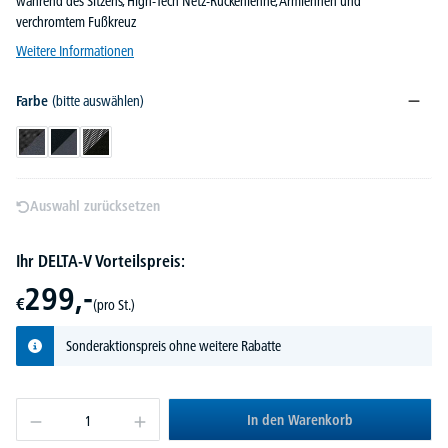
während des Sitzens, High-Tech Netz-Rückenlehne, Armlehnen und
verchromtem Fußkreuz
Weitere Informationen
Farbe
(bitte auswählen)
Schwarz/Dunkelgrau
Schwarz/Grau
Schwarz/Schwarz
Auswahl zurücksetzen
Ihr DELTA-V Vorteilspreis:
299,-
€
(pro St.)
Sonderaktionspreis ohne weitere Rabatte
In den Warenkorb