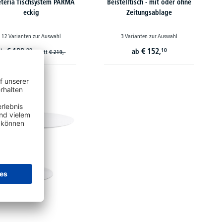
eteria Tischsystem PARMA
Beistelltisch - mit oder ohne
eckig
Zeitungsablage
12 Varianten zur Auswahl
3 Varianten zur Auswahl
€
199,
€
152,
90
10
ab
ab
statt
€
219,-