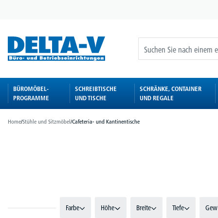
springen
Zur Hauptnavigation springen
BÜROMÖBEL-
SCHREIBTISCHE
SCHRÄNKE, CONTAINER
PROGRAMME
UND TISCHE
UND REGALE
Home
/
Stühle und Sitzmöbel
/
Cafeteria- und Kantinentische
Bildergalerie überspringen
Farbe
Höhe
Breite
Tiefe
Gewi