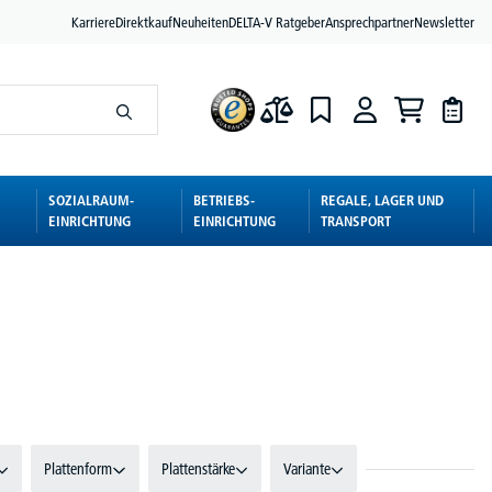
Karriere
Direktkauf
Neuheiten
DELTA-V Ratgeber
Ansprechpartner
Newsletter
SOZIALRAUM-
BETRIEBS-
REGALE, LAGER UND
EINRICHTUNG
EINRICHTUNG
TRANSPORT
Plattenform
Plattenstärke
Variante