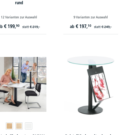
rund
12 Varianten zur Auswahl
9 Varianten zur Auswahl
€
199,
€
197,
90
10
ab
ab
statt
€
219,-
statt
€
249,-