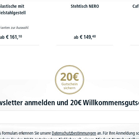
lastische mit
Stehtisch NERO
Caf
elstahlgestell
rianten zur Auswahl
€
161,
€
149,
10
40
ab
ab
20€ Gutschein sichern
wsletter anmelden und 20€ Willkommensgutsc
 Formulars erkennen Sie unsere
Datenschutzbestimmungen
an. Für Ihre Anmeldung s