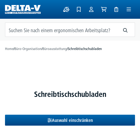
alt springen
Home
/
Büro-Organisation
/
Büroausstattung
/
Schreibtischschubladen
Schreibtischschubladen
Auswahl einschränken