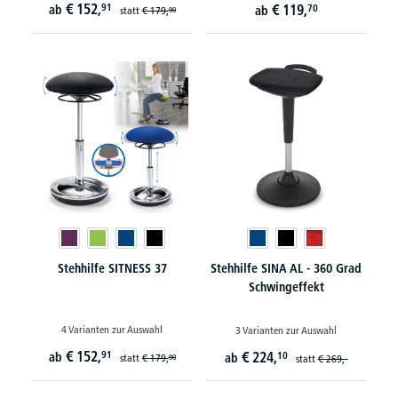
€
152,
91
€
119,
ab
70
ab
statt
€
179,
90
Stehhilfe SITNESS 37
Stehhilfe SINA AL - 360 Grad
Schwingeffekt
4 Varianten zur Auswahl
3 Varianten zur Auswahl
€
152,
91
€
224,
ab
10
ab
statt
€
179,
90
statt
€
269,-