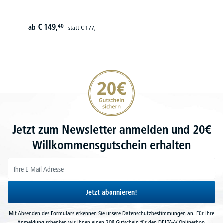
€
149,
40
ab
statt
€
177,-
20€ Gutschein sichern
Jetzt zum Newsletter anmelden und 20€
Willkommensgutschein erhalten
Jetzt abonnieren!
Mit Absenden des Formulars erkennen Sie unsere
Datenschutzbestimmungen
an. Für Ihre
Anmeldung schenken wir Ihnen einen 20€ Gutschein für den DELTA-V Onlineshop.