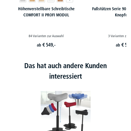
Höhenverstellbare Schreibtische
Fußstützen Serie 9022
COMFORT II PROFI MODUL
Knopfdru
84 Varianten zur Auswahl
3 Varianten zur
€
549,-
€
53,
ab
ab
Das hat auch andere Kunden
interessiert