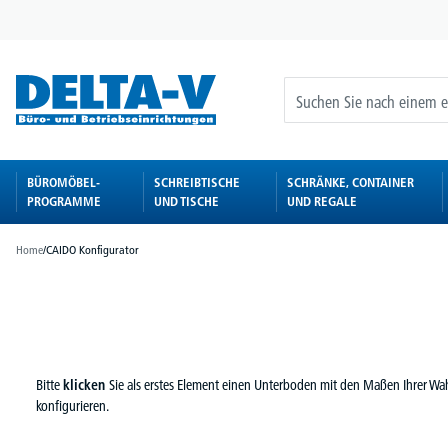
springen
Zur Hauptnavigation springen
BÜROMÖBEL-
SCHREIBTISCHE
SCHRÄNKE, CONTAINER
PROGRAMME
UND TISCHE
UND REGALE
Home
/
CAIDO Konfigurator
Bitte
klicken
Sie als erstes Element einen Unterboden mit den Maßen Ihrer W
konfigurieren.