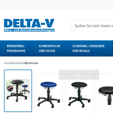
springen
Zur Hauptnavigation springen
BÜROMÖBEL-
SCHREIBTISCHE
SCHRÄNKE, CONTAINER
PROGRAMME
UND TISCHE
UND REGALE
Home
/
Drehstühle
/
Bürohocker
Bildergalerie überspringen