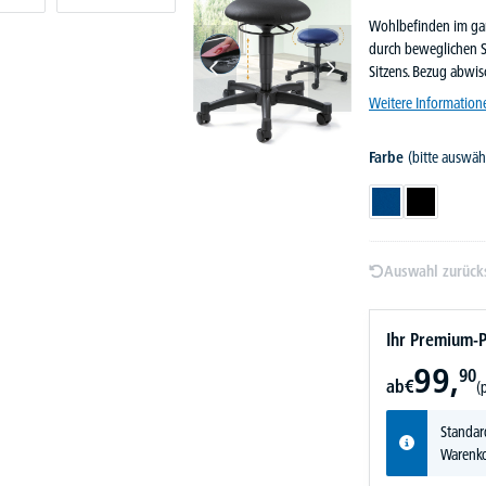
Wohlbefinden im gan
durch beweglichen S
Sitzens. Bezug abwis
Weitere Information
Farbe
(bitte auswäh
Blau
Schwarz
Auswahl zurück
Ihr Premium-P
99,
90
ab
€
(
Standar
Warenko