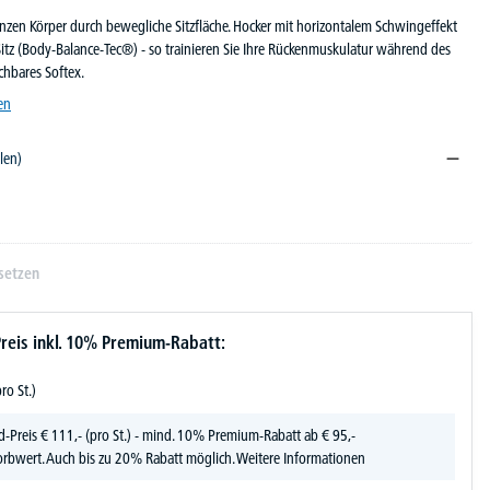
zen Körper durch bewegliche Sitzfläche. Hocker mit horizontalem Schwingeffekt
itz (Body-Balance-Tec®) - so trainieren Sie Ihre Rückenmuskulatur während des
chbares Softex.
en
len)
setzen
reis inkl. 10% Premium-Rabatt:
pro St.)
d-Preis
€
111,-
(pro St.) - mind. 10% Premium-Rabatt ab € 95,-
rbwert. Auch bis zu 20% Rabatt möglich.
Weitere Informationen