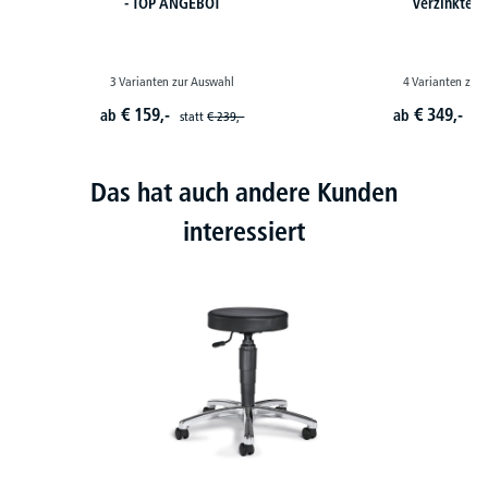
- TOP ANGEBOT
verzinkte 
3 Varianten zur Auswahl
4 Varianten zur
€
159,-
€
349,-
ab
ab
statt
€
239,-
st
Das hat auch andere Kunden
interessiert