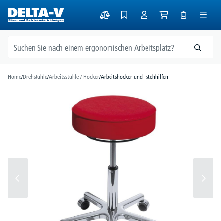
alt springen
Home
/
Drehstühle
/
Arbeitsstühle / Hocker
/
Arbeitshocker und -stehhilfen
Bildergalerie überspringen