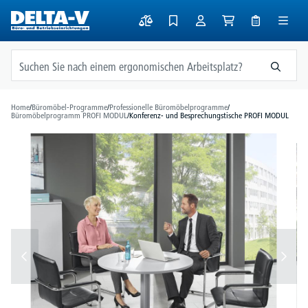
alt springen
Home
/
Büromöbel-Programme
/
Professionelle Büromöbelprogramme
/
Büromöbelprogramm PROFI MODUL
/
Konferenz- und Besprechungstische PROFI MODUL
Bildergalerie überspringen