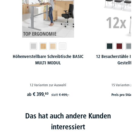
Höhenverstellbare Schreibtische BASIC
12 Besucherstühle ISO 
MULTI MODUL
Gestellfa
12 Varianten zur Auswahl
15 Varianten zur
€
399,
60
ab
statt
€
499,-
Preis pro Stück
Das hat auch andere Kunden
interessiert