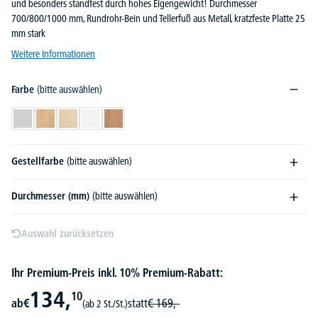
und besonders standfest durch hohes Eigengewicht! Durchmesser
700/800/1000 mm, Rundrohr-Bein und Tellerfuß aus Metall, kratzfeste Platte 25
mm stark
Weitere Informationen
Farbe
(bitte auswählen)
Lichtgrau
Buchedekor
Ahorndekor
Weiß
Nussdekor
Gestellfarbe
(bitte auswählen)
Durchmesser (mm)
(bitte auswählen)
Auswahl zurücksetzen
Ihr Premium-Preis inkl. 10% Premium-Rabatt:
134,
10
ab
€
statt
€
169,-
(ab 2 St./St.)