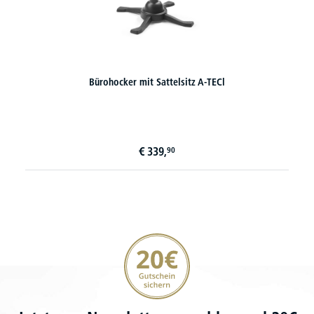
Bürohocker mit Sattelsitz A-TECl
€
339,
90
20€ Gutschein sichern