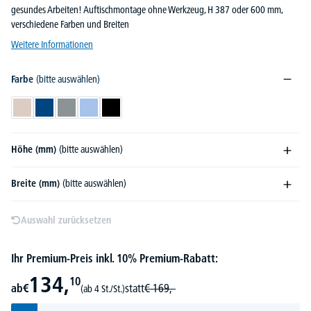
gesundes Arbeiten! Auftischmontage ohne Werkzeug, H 387 oder 600 mm,
verschiedene Farben und Breiten
Weitere Informationen
Farbe
(bitte auswählen)
Beige
Blau
Grau
Hellblau
Schwarz
Höhe (mm)
(bitte auswählen)
Breite (mm)
(bitte auswählen)
Auswahl zurücksetzen
Ihr Premium-Preis inkl. 10% Premium-Rabatt:
134,
10
ab
€
statt
€
169,-
(ab 4 St./St.)