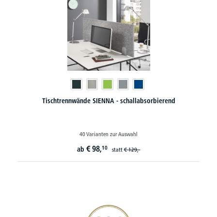
Tischtrennwände SIENNA - schallabsorbierend
40 Varianten zur Auswahl
€
98,
10
ab
statt
€
129,-
20€ Gutschein sichern