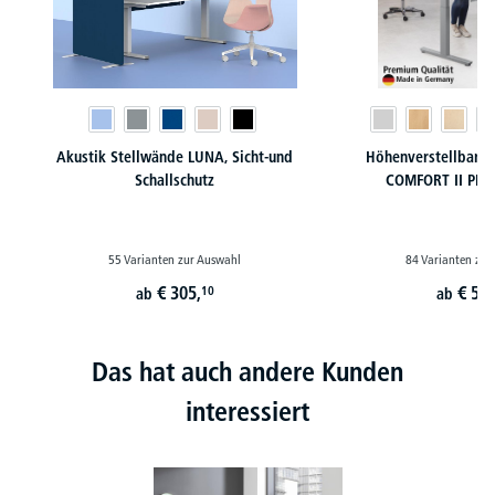
Akustik Stellwände LUNA, Sicht-und
Höhenverstellbare 
Schallschutz
COMFORT II PR
55 Varianten zur Auswahl
84 Varianten zur
€
305,
€
549
10
ab
ab
Das hat auch andere Kunden
interessiert