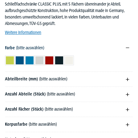
Schließfachschränke CLASSIC PLUS, mit 5 Fächern übereinander je Abteil,
aufbruchgeschützte Konstruktion, hohe Produktqualität made in Germany,
besonders umweltschonend lackiert, in vielen Farben, Unterbauten und
Abmessungen, TÜV-GS geprüft.
Weitere Informationen
Farbe
(bitte auswählen)
Clowngrün RAL 1108060
Enzianblau RAL 5010
Lichtblau RAL 5012
Lichtgrau RAL 7035
Rubinrot RAL 3003
Schwarzgrau RAL 7021
Verkehrsweiß RAL 9016
Abteilbreite (mm)
(bitte auswählen)
Anzahl Abteile (Stück)
(bitte auswählen)
Anzahl Fächer (Stück)
(bitte auswählen)
Korpusfarbe
(bitte auswählen)