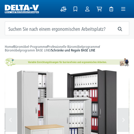
alt springen
Home
/
Büromöbel-Programme
/
Professionelle Büromöbelprogramme
/
Büromöbelprogramm BASE LINE
/
Schränke und Regale BASE LINE
Bildergalerie überspringen