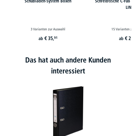
Schubladen-System Boxen
Schreibtische C-Fuß 
LINE
3 Varianten zur Auswahl
15 Varianten zur
€
35,
€
239
91
ab
ab
Das hat auch andere Kunden
interessiert