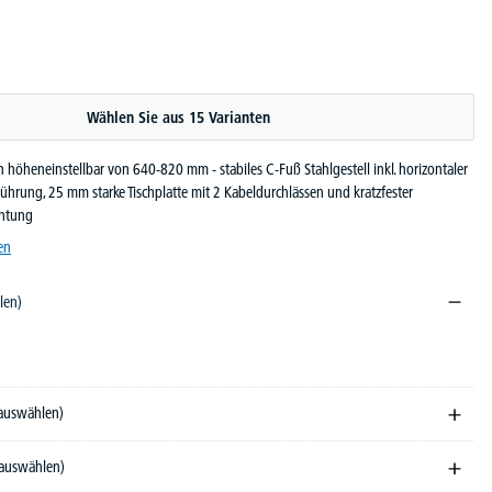
Wählen Sie aus 15 Varianten
höheneinstellbar von 640-820 mm - stabiles C-Fuß Stahlgestell inkl. horizontaler
führung, 25 mm starke Tischplatte mit 2 Kabeldurchlässen und kratzfester
htung
en
len)
ndekor
 auswählen)
 auswählen)