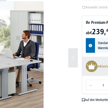
Auswahl zurück
Ihr Premium-P
239,
4
ab
€
Standar
Warenko
Inklusi
Auf den Merkzette