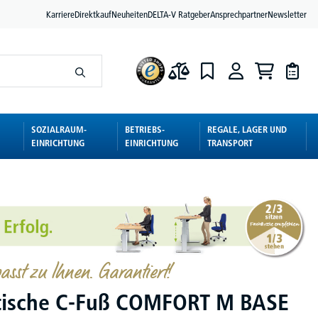
Karriere
Direktkauf
Neuheiten
DELTA-V Ratgeber
Ansprechpartner
Newsletter
SOZIALRAUM-
BETRIEBS-
REGALE, LAGER UND
EINRICHTUNG
EINRICHTUNG
TRANSPORT
asst zu Ihnen. Garantiert!
tische C-Fuß COMFORT M BASE