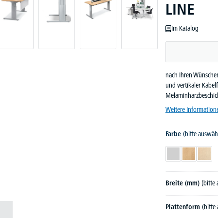
LINE
Im Katalog
nach Ihren Wünschen 
und vertikaler Kabel
Melaminharzbeschic
Weitere Information
Farbe
(bitte auswäh
Lichtgrau
Buchedekor
Ahor
Breite (mm)
(bitte
Plattenform
(bitte